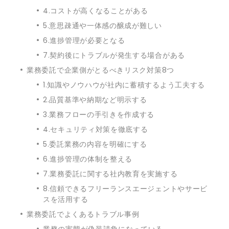
4.コストが高くなることがある
5.意思疎通や一体感の醸成が難しい
6.進捗管理が必要となる
7.契約後にトラブルが発生する場合がある
業務委託で企業側がとるべきリスク対策8つ
1.知識やノウハウが社内に蓄積するよう工夫する
2.品質基準や納期など明示する
3.業務フローの手引きを作成する
4.セキュリティ対策を徹底する
5.委託業務の内容を明確にする
6.進捗管理の体制を整える
7.業務委託に関する社内教育を実施する
8.信頼できるフリーランスエージェントやサービ
スを活用する
業務委託でよくあるトラブル事例
業務の実態が偽装請負になっている