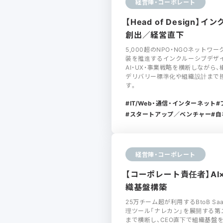
経営陣・コーポレート
【Head of Design
創出／経営直下
5,000超のNPO・NGOネット
装を推進するインクルーシブデザインス
AI・UX・事業戦略を横断しながら
デリバリー標準化や組織設計まで
す。
IT/Web・通信・インターネット
スタートアップ／ベンチャー
自
経営陣・コーポレート
【コーポレート責任者】AI×
織基盤構築
25万チーム超が利用するBtoB Sa
理ツール「ナレカン」を展開する第
まで横断し、CEO直下で組織基盤