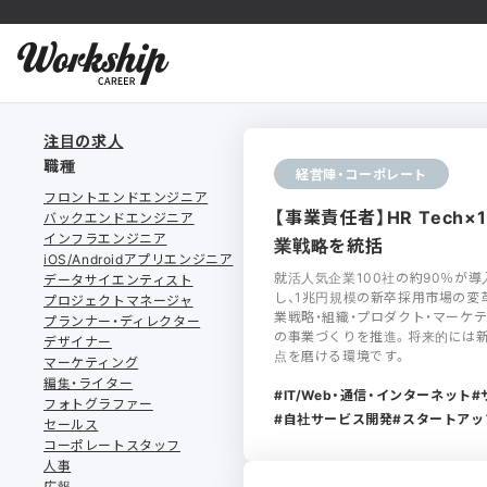
注目の求人
職種
経営陣・コーポレート
フロントエンドエンジニア
【事業責任者】HR Tec
バックエンドエンジニア
インフラエンジニア
業戦略を統括
iOS/Androidアプリエンジニア
就活人気企業100社の約90％が導入
データサイエンティスト
し、1兆円規模の新卒採用市場の変
プロジェクトマネージャ
業戦略・組織・プロダクト・マーケテ
プランナー・ディレクター
の事業づくりを推進。将来的には新
デザイナー
点を磨ける環境です。
マーケティング
編集・ライター
IT/Web・通信・インターネット
フォトグラファー
自社サービス開発
スタートアッ
セールス
コーポレートスタッフ
人事
広報