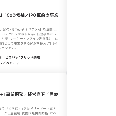
×AI／CxO候補／IPO直前の事業
人超のHR Tech「ミキワメAI」を展開し、
IPOを目指す急成長企業。新規事業立ち
・営業・マーケティングまで経営陣と共に
候補として事業を創る経験を積み、市場そ
ションです。
サービス
ハイブリッド勤務
プ／ベンチャー
0→1事業開発／経営直下／医療
で、「とらほす」を業界リーダーへ拡大
ック出店戦略、提携医療機関開拓、オペ