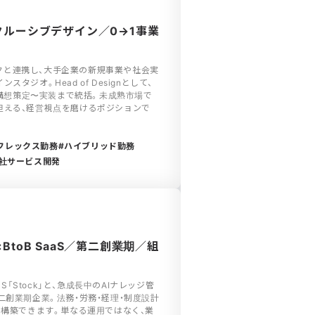
】インクルーシブデザイン／0→1事業
ワークと連携し、大手企業の新規事業や社会実
タジオ。Head of Designとして、
、構想策定〜実装まで統括。未成熟市場で
担える、経営視点を磨けるポジションで
フレックス勤務
ハイブリッド勤務
社サービス開発
BtoB SaaS／第二創業期／組
aS「Stock」と、急成長中のAIナレッジ管
二創業期企業。法務・労務・経理・制度設計
を構築できます。単なる運用ではなく、業