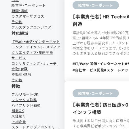
経営陣・コーポレート
経営陣・コーポレート
顧問・講師
【事業責任者】HR Tech
カスタマーサクセス
その他
創造
フルスタックエンジニア
累計5,000社導入・受検者数200万
対応領域
売上・組織ともに4年間で5倍成長、
IT/Web・通信・インターネット
上げから既存事業変革、プロダクト
エンターテイメント・メディア
事業全体をリードできます。CxO
クリエイティブ・受託開発
のものを変える挑戦ができるポジ
サービス
コンサルティング・リサーチ
IT/Web・通信・インターネット
金融・保険
自社サービス開発
スタートアッ
不動産・建設
その他
特徴
経営陣・コーポレート
フルリモートOK
フレックス勤務
【事業責任者】訪日医療×
ハイブリッド勤務
副業OK
インフラ構築
未経験可
急成長する訪日外国人向け医療市場
上場企業
する事業責任者ポジション。クリニ
スタートアップ／ベンチャー