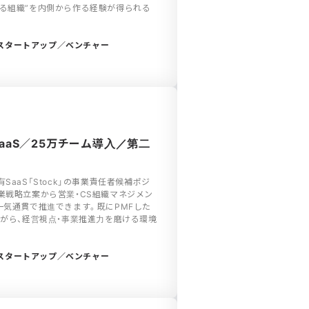
る組織”を内側から作る経験が得られる
スタートアップ／ベンチャー
SaaS／25万チーム導入／第二
SaaS「Stock」の事業責任者候補ポジ
業戦略立案から営業・CS組織マネジメン
一気通貫で推進できます。既にPMFした
ながら、経営視点・事業推進力を磨ける環境
スタートアップ／ベンチャー