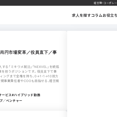
経営陣・コーポレー
求人を探す
コラム
お役立
h×1兆円市場変革／役員直下／事
する「ミキワメ就活」「NEXVEL」を統括
革を担うポジションです。役員直下で事
ィングまで全権を持ち、0→1・1→10双方
規事業責任者やCOOも目指せる、経営視
サービス
ハイブリッド勤務
プ／ベンチャー