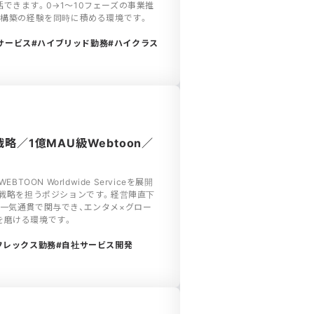
できます。0→1〜10フェーズの事業推
織構築の経験を同時に積める環境です。
サービス
ハイブリッド勤務
ハイクラス
略／1億MAU級Webtoon／
TOON Worldwide Serviceを展開
erで、経営戦略を担うポジションです。経営陣直下
一気通貫で関与でき、エンタメ×グロー
を磨ける環境です。
フレックス勤務
自社サービス開発