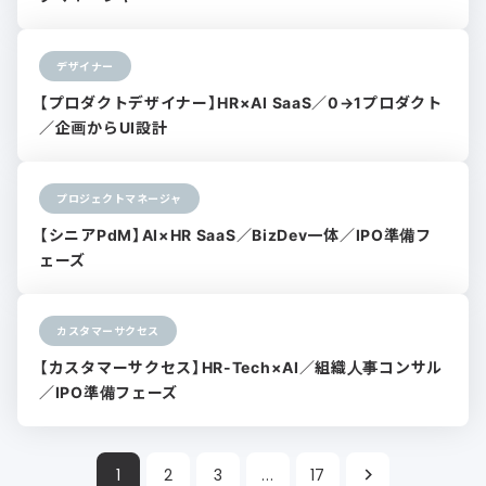
デザイナー
【プロダクトデザイナー】HR×AI SaaS／0→1プロダクト
／企画からUI設計
プロジェクトマネージャ
【シニアPdM】AI×HR SaaS／BizDev一体／IPO準備フ
ェーズ
カスタマーサクセス
【カスタマーサクセス】HR-Tech×AI／組織人事コンサル
／IPO準備フェーズ
1
2
3
...
17