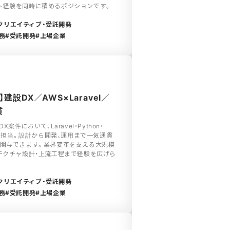
ト経験を同時に積めるポジションです。
クリエイティブ・受託開発
務
受託開発
上場企業
設DX／AWS×Laravel／
貫
件において、Laravel・Python・
発を担当。設計から開発、運用まで一気通貫
も関与できます。業界変革を支える大規模
テクチャ設計・上流工程まで経験を広げら
クリエイティブ・受託開発
務
受託開発
上場企業