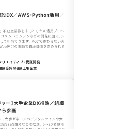
建設DX／AWS・Python活用／
設・不動産業界を中心としたAI活用プロジ
、レコメンドエンジンなどの開発に加え、シ
して担当できます。PoCで終わらない実
とWeb開発の両軸で市場価値を高められる
クリエイティブ・受託開発
務
受託開発
上場企業
ジャー】大手企業DX推進／組織
から参画
にて、大手ゼネコンのデジタルツインや大
級SaaS開発などを推進。5〜20名規模