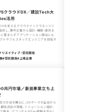
SクラウドDX／建設Tech大
tes活用
のDXを支えるクラウドインフラエンジニ
IaCを活用し、要件定義から設計・構築・運用ま
ラに留まらずアプリケーション領域にも
テクトやフルスタックエンジニアを目指す
クリエイティブ・受託開発
務
受託開発
上場企業
100兆円市場／新規事業立ち上
で
の巨大市場を舞台に、DXテーマの企画から
顧客課題の発掘、ソリューション設計、
推進。ITコンサルやSIer経験を活かし