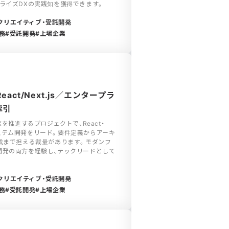
ライズDXの実践知を獲得できます。
クリエイティブ・受託開発
務
受託開発
上場企業
act/Next.js／エンタープラ
牽引
を推進するプロジェクトで、React・
模システム開発をリード。要件定義からアーキ
成まで担える裁量があります。モダンフ
開発の両方を経験し、テックリードとして
クリエイティブ・受託開発
務
受託開発
上場企業