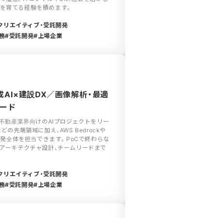
業を育てる経験を積めます。
クリエイティブ・受託開発
務
受託開発
上場企業
成AI×建設DX／画像解析・最適
リード
・不動産業界向けのAIプロジェクトをリー
どの先端領域に加え、AWS Bedrockや
ム開発全体を担当できます。PoCで終わらな
らアーキテクチャ設計、チームリードまで
。
クリエイティブ・受託開発
務
受託開発
上場企業