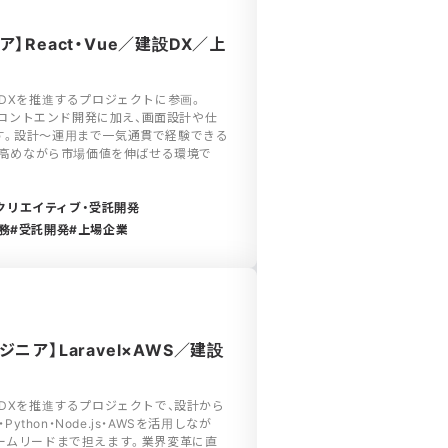
】React・Vue／建設DX／上
のDXを推進するプロジェクトに参画。
なフロントエンド開発に加え、画面設計や仕
す。設計〜運用まで一気通貫で経験できる
方を高めながら市場価値を伸ばせる環境で
クリエイティブ・受託開発
務
受託開発
上場企業
ア】Laravel×AWS／建設
のDXを推進するプロジェクトで、設計から
ython・Node.js・AWSを活用しなが
ームリードまで担えます。業界変革に直