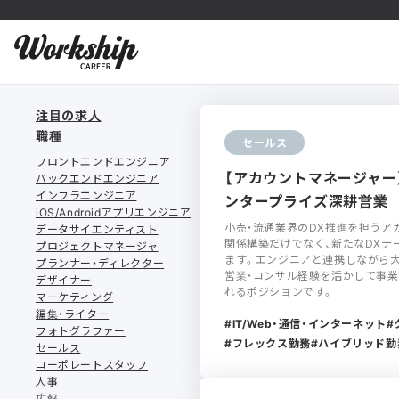
注目の求人
職種
セールス
フロントエンドエンジニア
【アカウントマネージャー
バックエンドエンジニア
インフラエンジニア
ンタープライズ深耕営業
iOS/Androidアプリエンジニア
小売・流通業界のDX推進を担うア
データサイエンティスト
関係構築だけでなく、新たなDXテ
プロジェクトマネージャ
ます。エンジニアと連携しながら大
プランナー・ディレクター
営業・コンサル経験を活かして事
デザイナー
れるポジションです。
マーケティング
編集・ライター
IT/Web・通信・インターネット
フォトグラファー
フレックス勤務
ハイブリッド勤
セールス
コーポレートスタッフ
人事
広報