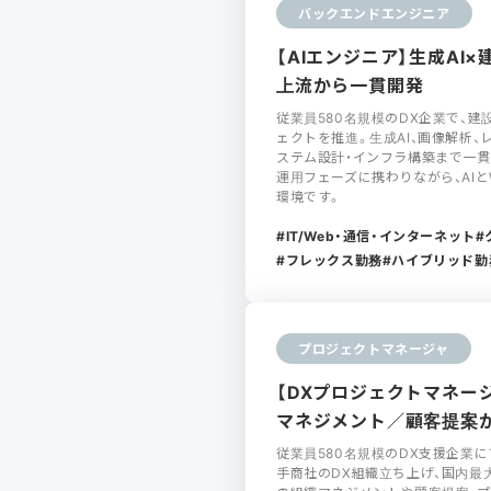
バックエンドエンジニア
【AIエンジニア】生成AI×
上流から一貫開発
従業員580名規模のDX企業で、建
ェクトを推進。生成AI、画像解析
ステム設計・インフラ構築まで一貫
運用フェーズに携わりながら、AI
環境です。
IT/Web・通信・インターネット
フレックス勤務
ハイブリッド勤
プロジェクトマネージャ
【DXプロジェクトマネー
マネジメント／顧客提案
従業員580名規模のDX支援企業
手商社のDX組織立ち上げ、国内最大