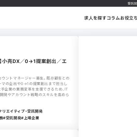
受託開
求人を探す
コラム
お役立
】小売DX／0→1提案創出／エ
カウントマネージャー募集。既存顧客との
ーマの企画や0→1の提案創出まで担当し
手企業の業務変革を支援できるため、IT
業開発やアカウント戦略のスキルを高めら
クリエイティブ・受託開発
務
受託開発
上場企業