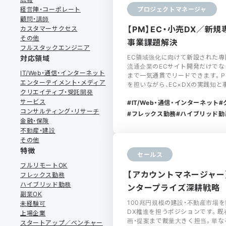
経営陣・コーポレート
プロジェクトマネージャ
顧問・講師
【PM】EC・小売DX／
カスタマーサクセス
その他
事業課題解決
フルスタックエンジニア
EC領域強化に向けて新設された専
対応領域
流通企業のECサイト開発だけでな
IT/Web・通信・インターネット
まで一気通貫でリードできます。
エンターテイメント・メディア
を担いながら、EC×DXの実践知
クリエイティブ・受託開発
サービス
IT/Web・通信・インターネット
コンサルティング・リサーチ
フレックス勤務
ハイブリッド勤
金融・保険
不動産・建設
その他
特徴
セールス
フルリモートOK
【アカウントマネージャー
フレックス勤務
ハイブリッド勤務
ンタープライズ深耕戦略
副業OK
100兆円規模の建設・不動産市場
未経験可
DX推進を担うポジションです。既
上場企業
画・提案まで裁量大きく担当。単な
スタートアップ／ベンチャー