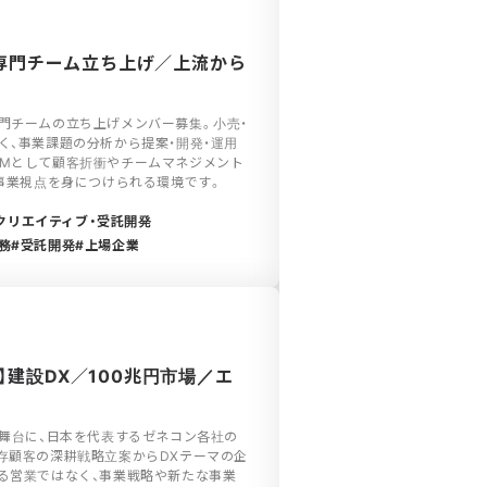
新規専門チーム立ち上げ／上流から
門チームの立ち上げメンバー募集。小売・
く、事業課題の分析から提案・開発・運用
PMとして顧客折衝やチームマネジメント
と事業視点を身につけられる環境です。
クリエイティブ・受託開発
務
受託開発
上場企業
】建設DX／100兆円市場／エ
を舞台に、日本を代表するゼネコン各社の
存顧客の深耕戦略立案からDXテーマの企
る営業ではなく、事業戦略や新たな事業