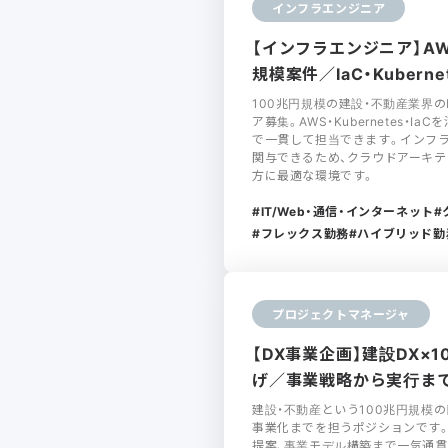
インフラエンジニア
【インフラエンジニア】AW
規模案件／IaC・Kuberne
100兆円規模の建設・不動産業界
ア募集。AWS・Kubernetes・
で一貫して担当できます。インフ
関与できるため、クラウドアーキ
方に最適な環境です。
IT/Web・通信・インターネット
フレックス勤務
ハイブリッド勤
プロジェクトマネージャ
【DX事業企画】建設DX×
げ／事業戦略から実行ま
建設・不動産という100兆円規模
事業化までを担うポジションです。
提案、事業モデル構築まで一気通貫で