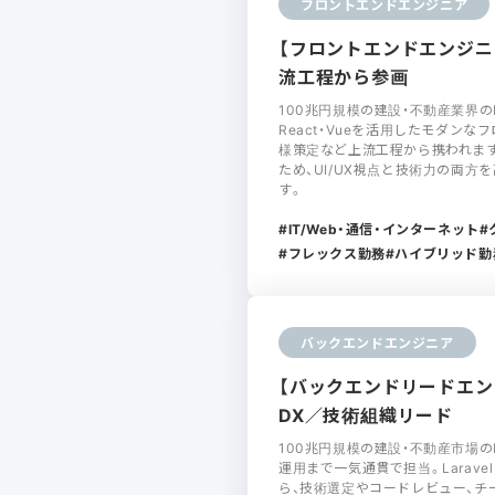
フロントエンドエンジニア
【フロントエンドエンジニア
流工程から参画
100兆円規模の建設・不動産業界
React・Vueを活用したモダン
様策定など上流工程から携われま
ため、UI/UX視点と技術力の両
す。
IT/Web・通信・インターネット
フレックス勤務
ハイブリッド勤
バックエンドエンジニア
【バックエンドリードエンジニ
DX／技術組織リード
100兆円規模の建設・不動産市場
運用まで一気通貫で担当。Laravel・P
ら、技術選定やコードレビュー、チ