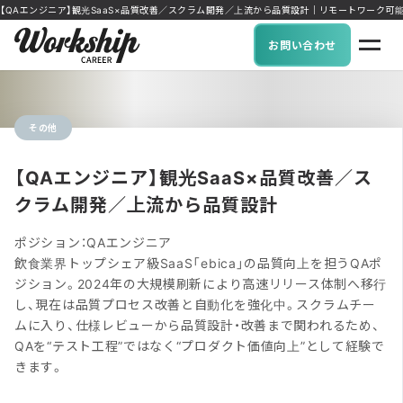
【QAエンジニア】観光SaaS×品質改善／スクラム開発／上流から品質設計｜リモートワーク可能な求人に
お問い合わせ
その他
【QAエンジニア】観光SaaS×品質改善／ス
クラム開発／上流から品質設計
ポジション：QAエンジニア
飲食業界トップシェア級SaaS「ebica」の品質向上を担うQAポ
ジション。2024年の大規模刷新により高速リリース体制へ移行
し、現在は品質プロセス改善と自動化を強化中。スクラムチー
ムに入り、仕様レビューから品質設計・改善まで関われるため、
QAを“テスト工程”ではなく“プロダクト価値向上”として経験で
きます。