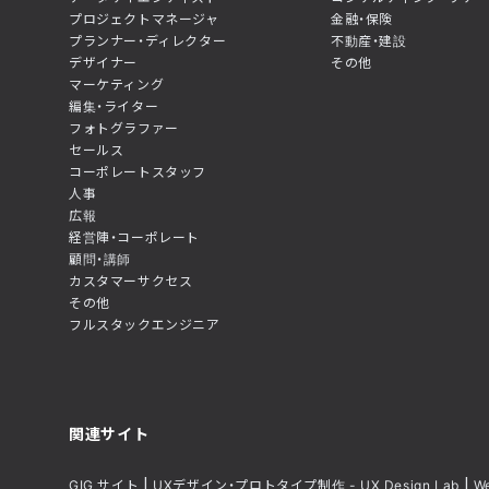
プロジェクトマネージャ
金融・保険
プランナー・ディレクター
不動産・建設
デザイナー
その他
マーケティング
編集・ライター
フォトグラファー
セールス
コーポレートスタッフ
人事
広報
経営陣・コーポレート
顧問・講師
カスタマーサクセス
その他
フルスタックエンジニア
関連サイト
GIG サイト
UXデザイン・プロトタイプ制作 - UX Design Lab
W