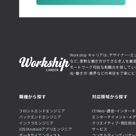
Workship キャリアは、デザイナ
など、柔軟な働き方ができる求人を厳選
モートワーク可能な転職先を探している
地・働き方・業界などの希望を丁寧にヒア
職種から探す
対応領域から探す
フロントエンドエンジニア
IT/Web・通信・インター
バックエンドエンジニア
エンターテイメント・メ
インフラエンジニア
クリエイティブ・受託開発
iOS/Androidアプリエンジニア
サービス
データサイエンティスト
コンサルティング・リサー