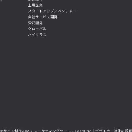
上場企業
スタートアップ／ベンチャー
自社サービス開発
受託開発
グローバル
ハイクラス
ebサイト制作/CMS・マーケティングツール - LeadGrid
デザイナー特化の採用