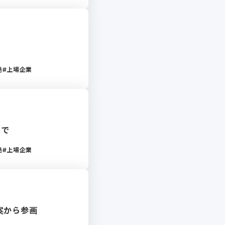
発
上場企業
まで
発
上場企業
案から参画