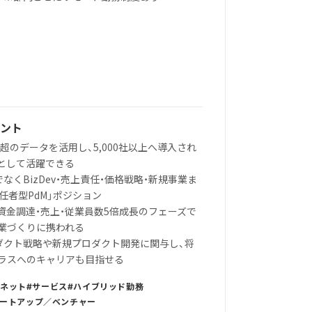
ント
万人超のデータを活用し、5,000社以上へ導入され
dMとして活躍できる
なくBizDev・売上責任・価格戦略・新規事業ま
任者型PdM」ポジション
億円資金調達・売上・従業員数5倍成長のフェーズで
業づくりに携われる
ロダクト戦略や新規プロダクト開発に関与し、将
ラスへのキャリアも目指せる
ーネット
サービス
ハイブリッド勤務
ートアップ／ベンチャー