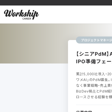
プロジェクトマネー
【シニアPdM】A
IPO準備フェ
累計5,000社導入・2
ワメAI」のPdM募集
なく事業戦略・売上責
BizDev視点とPd
ロースさせる経験を積