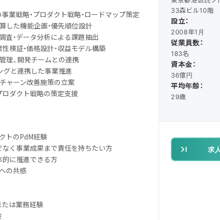
33森ビル10階
クトの事業戦略・プロダクト戦略・ロードマップ策定
設立：
ら逆算した機能企画・優先順位設計
2008年1月
場調査・データ分析による課題抽出
従業員数：
業性検証・価格設計・収益モデル構築
183名
グ管理、開発チームとの連携
資本金：
ティングと連携した事業推進
36億円
ル・チャーン改善施策の立案
平均年齢：
社プロダクト戦略の策定支援
29歳
ダクトのPdM経験
けでなく事業成果まで責任を持ちたい方
求
体的に推進できる方
ーへの共感
識または業務経験
験