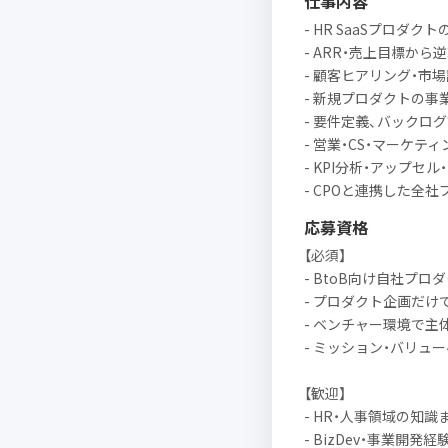
仕事内容
- HR SaaSプロダ
- ARR・売上目標か
- 顧客ヒアリング・市
- 新規プロダクトの事
- 要件定義、バックロ
- 営業・CS・マーケ
- KPI分析・アップセ
- CPOと連携した全
応募資格
【必須】
- BtoB向け自社プロ
- プロダクト企画だ
- ベンチャー環境で主
- ミッション・バリュ
【歓迎】
- HR・人事領域の知
- BizDev・事業開発経