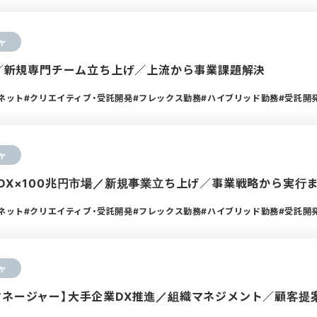
ャ
DX／新規専門チーム立ち上げ／上流から事業課題解決
ーネット
クリエイティブ・受託開発
フレックス勤務
ハイブリッド勤務
受託開
ャ
設DX×100兆円市場／新規事業立ち上げ／事業戦略から実行
ーネット
クリエイティブ・受託開発
フレックス勤務
ハイブリッド勤務
受託開
ャ
マネージャー】大手企業DX推進／組織マネジメント／顧客提