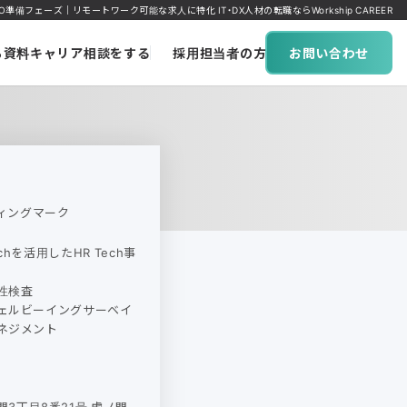
／IPO準備フェーズ｜リモートワーク可能な求人に特化 IT・DX人材の転職ならWorkship CAREER
ち資料
キャリア相談をする
採用担当者の方へ
お問い合わせ
ィングマーク
 Techを活用したHR Tech事
適性検査
 ウェルビーイングサーベイ
マネジメント
3丁目8番21号 虎ノ門