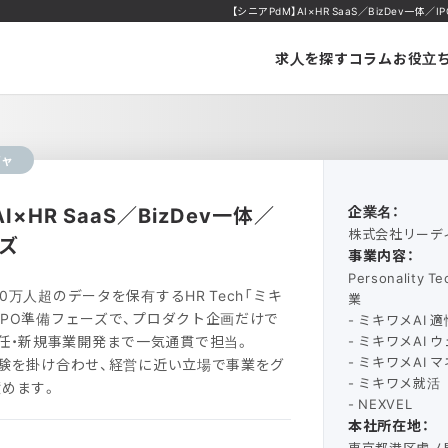
【シニアPdM】AI×HR SaaS／BizDev一体
求人を探す
コラム
お役立
ジャ
I×HR SaaS／BizDev一体／
企業名：
株式会社リーデ
ーズ
事業内容：
Personality
00万人超のデータを保有するHR Tech「ミキ
業
。IPO準備フェーズで、プロダクト企画だけで
- ミキワメAI 
任・新規事業開発まで一気通貫で担当。
- ミキワメAI
- ミキワメAI 
M経験を掛け合わせ、経営に近い立場で事業をグ
- ミキワメ就活
めます。
- NEXVEL
本社所在地：
東京都港区虎ノ門