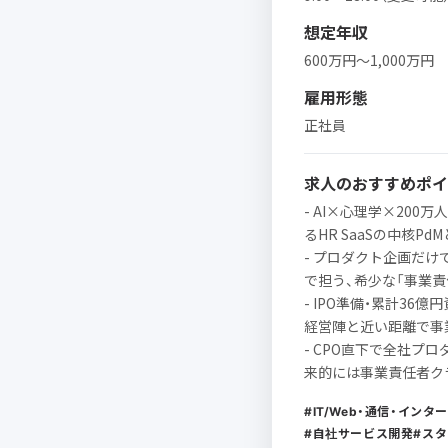
想定年収
600万円〜1,000万円
雇用形態
正社員
求人のおすすめポイ
- AI×心理学×200
るHR SaaSの中核P
- プロダクト企画だけで
で担う、希少な「事業責
- IPO準備・累計36
経営陣と近い距離で事
- CPO直下で全社プ
来的には事業責任者ク
IT/Web・通信・インタ
自社サービス開発
スタ