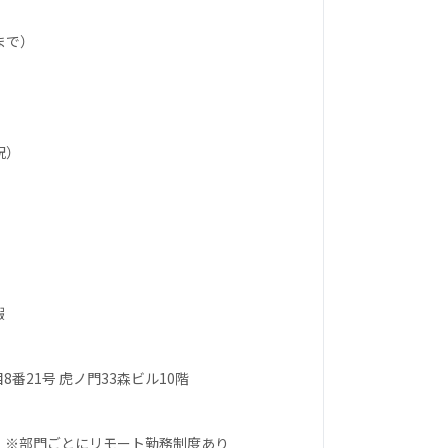
まで）
祝）
暇
番21号 虎ノ門33森ビル10階
更可能） ※部門ごとにリモート勤務制度あり