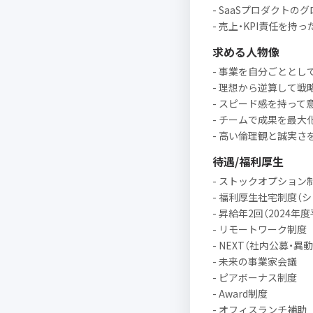
- SaaSプロダクトの
- 売上・KPI責任を持
求める人物像
- 事業を自分ごとと
- 理想から逆算して戦
- スピード感を持って
- チームで成果を最大
- 高い倫理観と誠実さ
待遇/福利厚生
- ストックオプション
- 福利厚生社宅制度（シ
- 昇給年2回（2024年
- リモートワーク制度
- NEXT（社内公募・異
- 未来の事業家会議
- ピアボーナス制度
- Award制度
- オフィスランチ補助