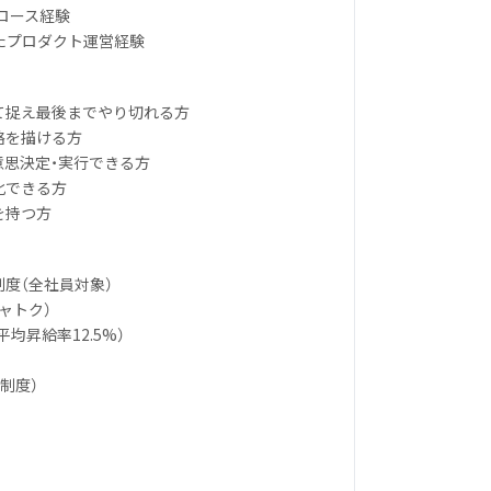
グロース経験
ったプロダクト運営経験
して捉え最後までやり切れる方
略を描ける方
意思決定・実行できる方
化できる方
を持つ方
制度（全社員対象）
ャトク）
度平均昇給率12.5%）
動制度）