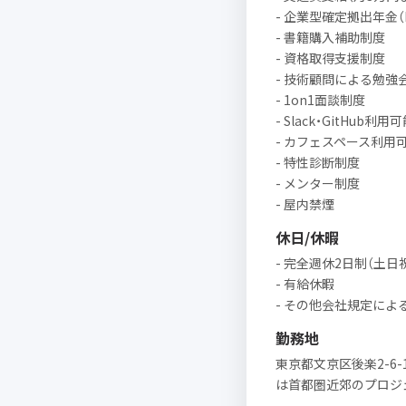
- 企業型確定拠出年金（
- 書籍購入補助制度
- 資格取得支援制度
- 技術顧問による勉強
- 1on1面談制度
- Slack・GitHub利用
- カフェスペース利用
- 特性診断制度
- メンター制度
- 屋内禁煙
休日/休暇
- 完全週休2日制（土日
- 有給休暇
- その他会社規定によ
勤務地
東京都文京区後楽2-6-
は首都圏近郊のプロジ