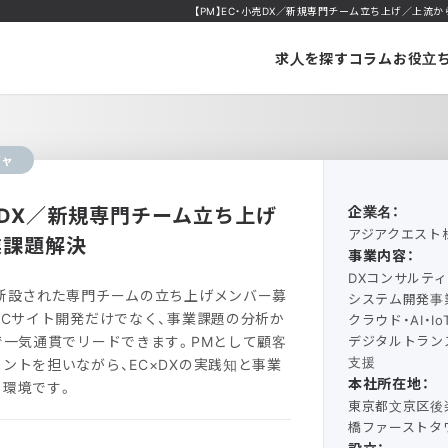
【PM】EC・小売DX／新規専門チーム立ち上げ／上流から
求人を探す
コラム
お役立
ジャ
小売DX／新規専門チーム立ち上げ
企業名：
アジアクエスト
業課題解決
事業内容：
DXコンサルテ
新設された専門チームの立ち上げメンバー募
システム開発事
ECサイト開発だけでなく、事業課題の分析か
クラウド・AI・I
で一気通貫でリードできます。PMとして顧客
デジタルトラン
支援
ントを担いながら、EC×DXの実践知と事業
本社所在地：
る環境です。
東京都文京区後楽
橋ファーストタワ