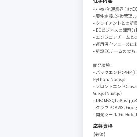
仕事内容
- 小売・流通業界向け
- 要件定義、進捗管理
- クライアントとの折
- ECビジネスの課題
- エンジニアチーム
- 運用保守フェーズに
- 新設ECチームの立
開発環境：
- バックエンド：PHP（Lara
Python、Node.js
- フロントエンド：JavaScr
Vue.js（Nuxt.js）
- DB：MySQL、Postgre
- クラウド：AWS、Google
- 開発ツール：GitHub、D
応募資格
【必須】