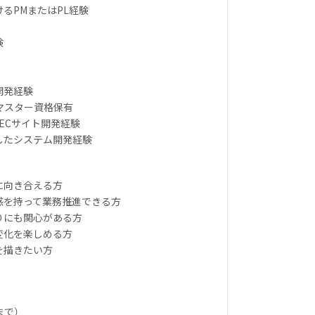
けるPMまたはPL経験
験
開発経験
ムマスター資格保有
はECサイト開発経験
用したシステム開発経験
に向き合える方
ド感を持って業務推進できる方
りにも関心がある方
変化を楽しめる方
を描きたい方
まで）