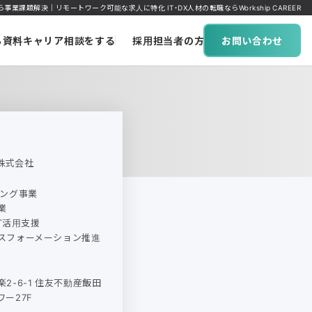
事業課題解決｜リモートワーク可能な求人に特化 IT・DX人材の転職ならWorkship CAREER
ち資料
キャリア相談をする
採用担当者の方へ
お問い合わせ
株式会社
ィング事業
業
oT活用支援
スフォーメーション推進
2-6-1 住友不動産飯田
ー27F