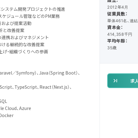
設立：
2012年4月
ECシステム開発プロジェクトの推進
従業員数：
、スケジュール管理などのPM業務
単体461名、連結
衝および提案活動
資本金：
分析と改善提案
414,358千円
との連携およびマネジメント
平均年齢：
おける継続的な改善提案
35歳
ち上げ・組織づくりへの参画
vel／Symfony）、Java（Spring Boot）、
求
ipt、TypeScript、React（Next.js）、
SQL
 Cloud、Azure
ocker