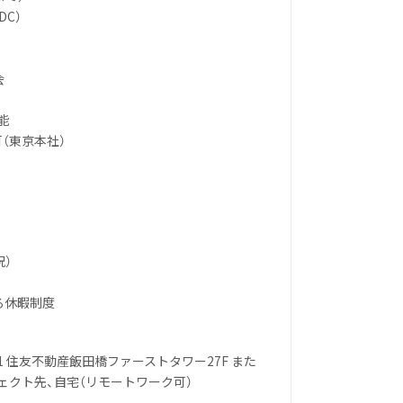
DC）
会
可能
可（東京本社）
祝）
る休暇制度
1 住友不動産飯田橋ファーストタワー27F また
ェクト先、自宅（リモートワーク可）