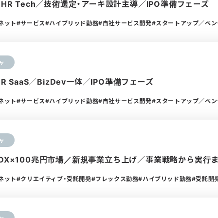
×HR Tech／技術選定・アーキ設計主導／IPO準備フェーズ
ーネット
サービス
ハイブリッド勤務
自社サービス開発
スタートアップ／ベン
ャ
HR SaaS／BizDev一体／IPO準備フェーズ
ーネット
サービス
ハイブリッド勤務
自社サービス開発
スタートアップ／ベン
ャ
設DX×100兆円市場／新規事業立ち上げ／事業戦略から実行
ーネット
クリエイティブ・受託開発
フレックス勤務
ハイブリッド勤務
受託開