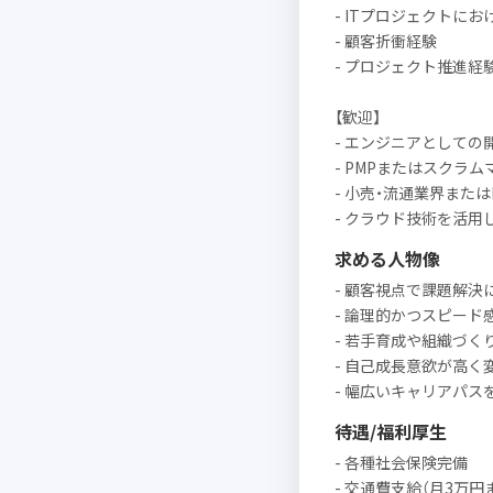
- ITプロジェクトにお
- 顧客折衝経験
- プロジェクト推進経
【歓迎】
- エンジニアとしての
- PMPまたはスクラ
- 小売・流通業界また
- クラウド技術を活
求める人物像
- 顧客視点で課題解決
- 論理的かつスピー
- 若手育成や組織づく
- 自己成長意欲が高く
- 幅広いキャリアパス
待遇/福利厚生
- 各種社会保険完備
- 交通費支給（月3万円