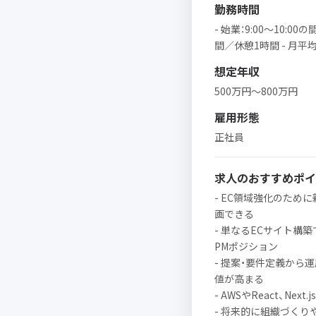
勤務時間
- 始業：9:00〜10:00の
間／休憩1時間 - 月平均
想定年収
500万円～800万円
雇用形態
正社員
求人のおすすめポイ
- EC領域強化のため
画できる
- 単なるECサイト構
PMポジション
- 提案・要件定義か
値が高まる
- AWSやReact、N
- 将来的に組織づく