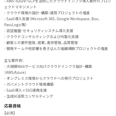
- AWS・Azure・GCPを活用したクラウドインフラ導入案件のプロジ
ェクトマネジメント
- クラウド環境の設計・構築・運用プロジェクトの推進
- SaaS導入支援（Microsoft 365、Google Workspace、Box、
PassLogic等）
- 認証基盤・セキュリティシステム導入支援
- クラウドコンサルティングおよび内製化支援
- 顧客との要件整理、提案、進捗管理、品質管理
- 開発チームや他部署を巻き込んだ組織横断プロジェクトの推進
主な案件例：
- 大規模Webサービス向けクラウドインフラ設計・構築
（AWS/Azure）
- オンプレミス環境からクラウドへの移行プロジェクト
- ガバメントクラウド環境構築
- SaaS導入＋SSO連携支援
- 生成AI活用コンサルティング
応募資格
【必須】