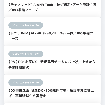
【テックリード】AI×HR Tech／技術選定・アーキ設計主導
／IPO準備フェーズ
プロジェクトマネージャ
【シニアPdM】AI×HR SaaS／BizDev一体／IPO準備フ
ェーズ
プロジェクトマネージャ
【PM】EC・小売DX／新規専門チーム立ち上げ／上流から
事業課題解決
プロジェクトマネージャ
【DX事業企画】建設DX×100兆円市場／新規事業立ち上
げ／事業戦略から実行まで