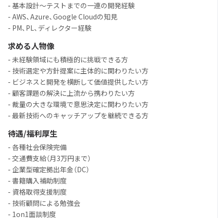
- 基本設計～テストまでの一連の開発経験
- AWS、Azure、Google Cloudの知見
- PM、PL、ディレクター経験
求める人物像
- 未経験領域にも積極的に挑戦できる方
- 技術選定や方針提案に主体的に関わりたい方
- ビジネスと開発を横断して価値提供したい方
- 顧客課題の解決に上流から携わりたい方
- 裁量の大きな環境で意思決定に関わりたい方
- 最新技術へのキャッチアップを継続できる方
待遇/福利厚生
- 各種社会保険完備
- 交通費支給（月3万円まで）
- 企業型確定拠出年金（DC）
- 書籍購入補助制度
- 資格取得支援制度
- 技術顧問による勉強会
- 1on1面談制度