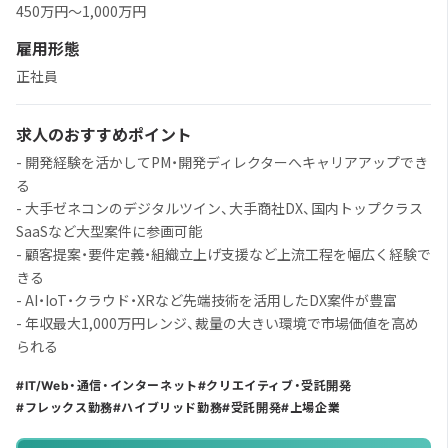
450万円～1,000万円
雇用形態
正社員
求人のおすすめポイント
- 開発経験を活かしてPM・開発ディレクターへキャリアアップでき
る
- 大手ゼネコンのデジタルツイン、大手商社DX、国内トップクラス
SaaSなど大型案件に参画可能
- 顧客提案・要件定義・組織立上げ支援など上流工程を幅広く経験で
きる
- AI・IoT・クラウド・XRなど先端技術を活用したDX案件が豊富
- 年収最大1,000万円レンジ、裁量の大きい環境で市場価値を高め
られる
IT/Web・通信・インターネット
クリエイティブ・受託開発
フレックス勤務
ハイブリッド勤務
受託開発
上場企業