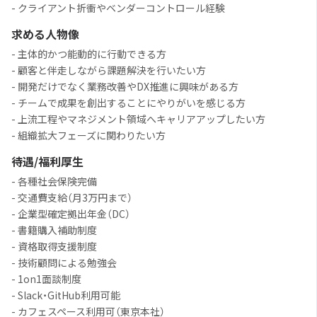
- クライアント折衝やベンダーコントロール経験
求める人物像
- 主体的かつ能動的に行動できる方
- 顧客と伴走しながら課題解決を行いたい方
- 開発だけでなく業務改善やDX推進に興味がある方
- チームで成果を創出することにやりがいを感じる方
- 上流工程やマネジメント領域へキャリアアップしたい方
- 組織拡大フェーズに関わりたい方
待遇/福利厚生
- 各種社会保険完備
- 交通費支給（月3万円まで）
- 企業型確定拠出年金（DC）
- 書籍購入補助制度
- 資格取得支援制度
- 技術顧問による勉強会
- 1on1面談制度
- Slack・GitHub利用可能
- カフェスペース利用可（東京本社）