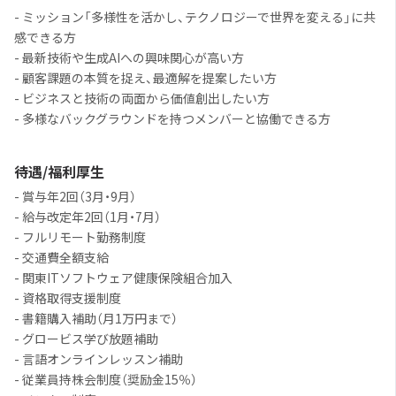
- ミッション「多様性を活かし、テクノロジーで世界を変える」に共
感できる方
- 最新技術や生成AIへの興味関心が高い方
- 顧客課題の本質を捉え、最適解を提案したい方
- ビジネスと技術の両面から価値創出したい方
- 多様なバックグラウンドを持つメンバーと協働できる方
待遇/福利厚生
- 賞与年2回（3月・9月）
- 給与改定年2回（1月・7月）
- フルリモート勤務制度
- 交通費全額支給
- 関東ITソフトウェア健康保険組合加入
- 資格取得支援制度
- 書籍購入補助（月1万円まで）
- グロービス学び放題補助
- 言語オンラインレッスン補助
- 従業員持株会制度（奨励金15％）