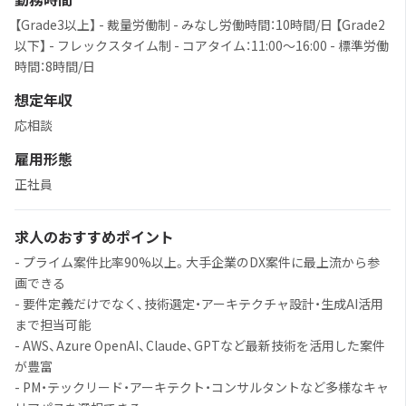
【Grade3以上】 - 裁量労働制 - みなし労働時間：10時間/日 【Grade2
以下】 - フレックスタイム制 - コアタイム：11:00〜16:00 - 標準労働
時間：8時間/日
想定年収
応相談
雇用形態
正社員
求人のおすすめポイント
- プライム案件比率90%以上。大手企業のDX案件に最上流から参
画できる
- 要件定義だけでなく、技術選定・アーキテクチャ設計・生成AI活用
まで担当可能
- AWS、Azure OpenAI、Claude、GPTなど最新技術を活用した案件
が豊富
- PM・テックリード・アーキテクト・コンサルタントなど多様なキャ