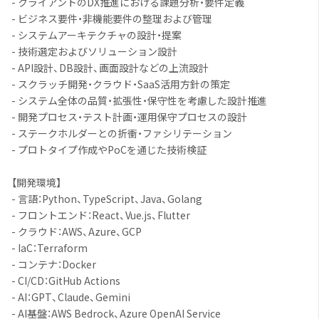
- クライアントのDX推進における課題分析・要件定義
- ビジネス要件・非機能要件の整理および管理
- システムアーキテクチャの設計・提案
- 技術選定およびソリューション設計
- API設計、DB設計、画面設計などの上流設計
- スクラッチ開発・クラウド・SaaS活用方針の策定
- システム全体の品質・拡張性・保守性を考慮した設計推進
- 開発プロセス・テスト計画・運用保守プロセスの設計
- ステークホルダーとの折衝・ファシリテーション
- プロトタイプ作成やPoCを通じた技術検証
【開発環境】
- 言語：Python、TypeScript、Java、Golang
- フロントエンド：React、Vue.js、Flutter
- クラウド：AWS、Azure、GCP
- IaC：Terraform
- コンテナ：Docker
- CI/CD：GitHub Actions
- AI：GPT、Claude、Gemini
- AI基盤：AWS Bedrock、Azure OpenAI Service