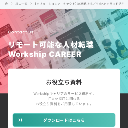
求人一覧
【ソリューションアーキテクト】DX戦略上流／生成AI・クラウド活用
Contact us
リモート可能な人材転職
Workship CAREER
お役立ち資料
Workshipキャリアのサービス資料や、
IT人材採用に関わる
お役立ち資料をご用意しています。
ダウンロードはこちら