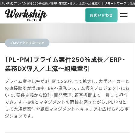
【PL・PM】プライム案件250％成長／ERP・業務DX導入／上流〜組織牽引｜リモートワーク可能な求人に
お問い合わせ
プロジェクトマネージャ
【PL・PM】プライム案件250％成長／ERP・
業務DX導入／上流〜組織牽引
プライム案件比率が3年間で250％まで拡大し、大手メーカーと
の直接取引が増加中。ERP・業務システム導入プロジェクトにお
いて、要件定義から設計・開発管理、顧客折衝まで一貫して担当
できます。技術とマネジメントの両軸を磨きながら、PL/PMと
して大規模案件や組織マネジメントへキャリアを広げられるポ
ジションです。