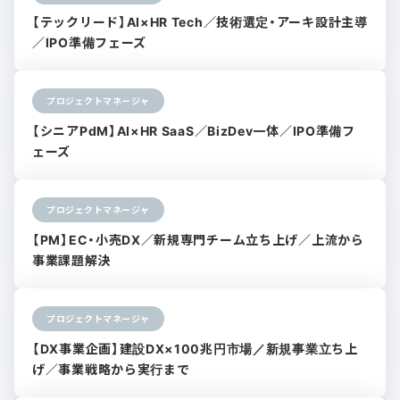
【テックリード】AI×HR Tech／技術選定・アーキ設計主導
／IPO準備フェーズ
プロジェクトマネージャ
【シニアPdM】AI×HR SaaS／BizDev一体／IPO準備フ
ェーズ
プロジェクトマネージャ
【PM】EC・小売DX／新規専門チーム立ち上げ／上流から
事業課題解決
プロジェクトマネージャ
【DX事業企画】建設DX×100兆円市場／新規事業立ち上
げ／事業戦略から実行まで