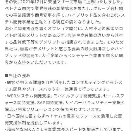
その後、2021年12月に東証マザーズ市場に上場いたしました。
ベトナム国内で業界最速の事業拡大を果たし、グループ会社間
での事業譲渡や商号変更を経て、ハイブリッド型を含むDXシス
テム開発事業を主軸とする現在の姿となりました。
海外に開発拠点を置くオフショア開発は、人材不足の解消やコ
スト軽減のメリットがある反面、言語や商習慣の違いから派生
する品質低下等のデメリットも指摘されてきました。そのため
当社は、顧客がデメリットと感じる要素の最大限排除したハイ
ブリッド型開発で、大手企業からベンチャー企業まで幅広い顧
客から支持をいただいています。
■当社の強み
・顧客が抱える課題をITを活用したコンサルティングからシス
テム開発やグロースハックを一気通貫で行っています。
・WEBシステム開発支援、モバイルアプリ開発支援、セールスフ
ォース開発支援、SAP開発支援、サイバーセキュリティー支援と
幅広い開発ソリューションを持ち合わせています。
・日本国内に留まらずベトナムの豊富なリソースを活用した開
発支援体制を提供しています。
・積極的なM＆Aによる事業成長スピードを加速させています。