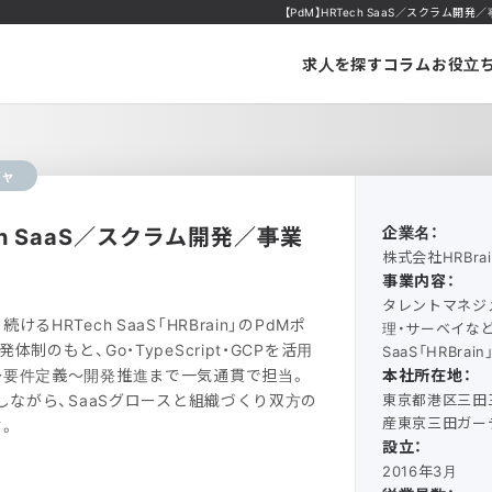
【PdM】HRTech SaaS／スクラム開
求人を探す
コラム
お役立
ジャ
ech SaaS／スクラム開発／事業
企業名：
株式会社HRBrai
事業内容：
タレントマネジ
るHRTech SaaS「HRBrain」のPdMポ
理・サーベイなど
制のもと、Go・TypeScript・GCPを活用
SaaS「HRBra
〜要件定義〜開発推進まで一気通貫で担当。
本社所在地：
断しながら、SaaSグロースと組織づくり双方の
東京都港区三田三
産東京三田ガーデ
。
設立：
2016年3月