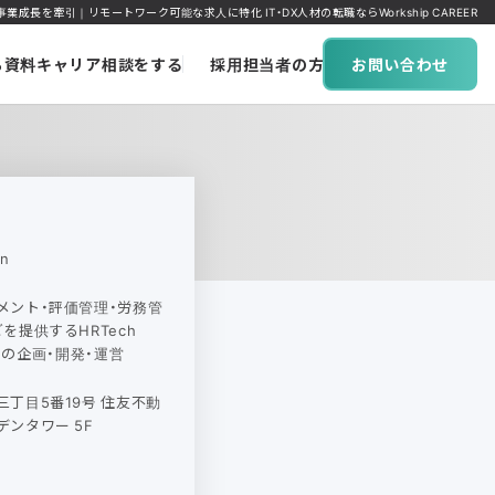
発／事業成長を牽引｜リモートワーク可能な求人に特化 IT・DX人材の転職ならWorkship CAREER
ち資料
キャリア相談をする
採用担当者の方へ
お問い合わせ
n
メント・評価管理・労務管
を提供するHRTech
in」の企画・開発・運営
丁目5番19号 住友不動
ンタワー 5F