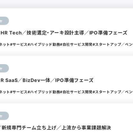
ャ
×HR Tech／技術選定・アーキ設計主導／IPO準備フェーズ
ーネット
サービス
ハイブリッド勤務
自社サービス開発
スタートアップ／ベン
ャ
HR SaaS／BizDev一体／IPO準備フェーズ
ーネット
サービス
ハイブリッド勤務
自社サービス開発
スタートアップ／ベン
ャ
DX／新規専門チーム立ち上げ／上流から事業課題解決