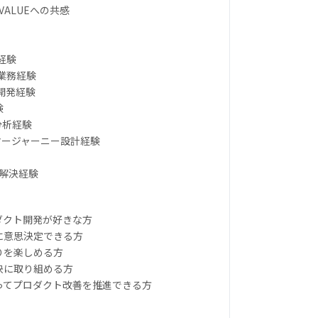
N・VALUEへの共感
発経験
・業務経験
ム開発経験
験
分析経験
タマージャーニー設計経験
題解決経験
ダクト開発が好きな方
に意思決定できる方
りを楽しめる方
決に取り組める方
持ってプロダクト改善を推進できる方