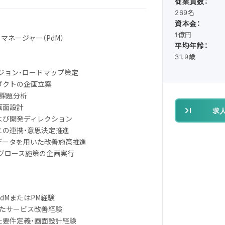
従業員数：
269名
資本金：
1億円
マネージャー（PdM）
平均年齢：
31.9歳
ビジョン・ロードマップ策定
ダクトの企画立案
・課題分析
画面設計
求
よび開発ディレクション
との連携・意思決定推進
定性データを用いた改善施策推進
トグロース施策の企画実行
PdMまたはPM経験
いたサービス改善経験
た要件定義・画面設計経験