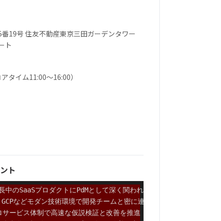
5番19号 住友不動産東京三田ガーデンタワー
モート
イム11:00〜16:00）
ント
急成長中のSaaSプロダクトにPdMとして深く関われる
ript・GCPなどモダン技術環境で開発チームと密に連携可能
ロサービス体制で高速な仮説検証と改善を推進