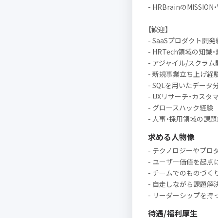
- HRBrainのMISSIO
【歓迎】
- SaaSプロダクト開
- HRTech領域の知識
- アジャイル/スクラ
- 新規事業立ち上げ経
- SQLを用いたデータ
- UXリサーチ・カス
- グロースハック経験
- 人事・採用領域の課
求める人物像
- テクノロジーやプロ
- ユーザー価値を起点
- チームでのものづく
- 自走しながら課題解
- リーダーシップを
待遇/福利厚生