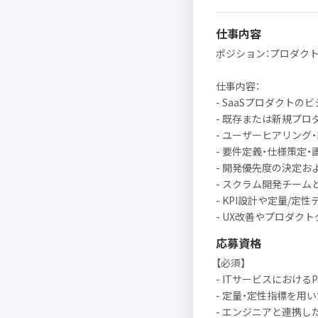
仕事内容
ポジション：プロダクト
仕事内容：
- SaaSプロダクトの
- 既存または新規プロ
- ユーザーヒアリング
- 要件定義・仕様策定・
- 開発優先度の決定お
- スクラム開発チーム
- KPI設計や定量/
- UX改善やプロダク
応募資格
【必須】
- ITサービスにおける
- 定量・定性指標を用
- エンジニアと連携し