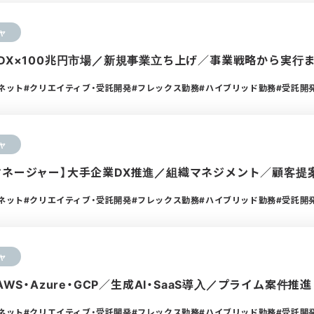
ャ
設DX×100兆円市場／新規事業立ち上げ／事業戦略から実行
ーネット
クリエイティブ・受託開発
フレックス勤務
ハイブリッド勤務
受託開
ャ
マネージャー】大手企業DX推進／組織マネジメント／顧客提
ーネット
クリエイティブ・受託開発
フレックス勤務
ハイブリッド勤務
受託開
ャ
AWS・Azure・GCP／生成AI・SaaS導入／プライム案件推進
ーネット
クリエイティブ・受託開発
フレックス勤務
ハイブリッド勤務
受託開