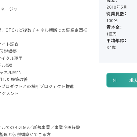
設立：
2018年5月
マネージャー
従業員数：
100名
資本金：
機関／OTCなど複数チャネル横断での事業企画推
1億円
平均年齢：
ンサイト調査
34歳
の仮説構築
善サイクル運用
デル設計
チャネル開発
活用した施策改善
求
グ・プロダクトとの横断プロジェクト推進
ネジメント
サルでのBizDev／新規事業／事業企画経験
題整理と仮説構築ができる方