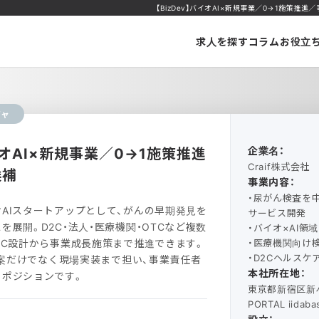
【BizDev】バイオAI×新規事業／0→1施策推進／
求人を探す
コラム
お役立
ジャ
バイオAI×新規事業／0→1施策推進
企業名：
Craif株式会社
候補
事業内容：
・尿がん検査を
AIスタートアップとして、がんの早期発見を
サービス開発
を展開。D2C・法人・医療機関・OTCなど複数
・バイオ×AI領
oC設計から事業成長施策まで推進できます。
・医療機関向け
・D2Cヘルスケ
略立案だけでなく現場実装まで担い、事業責任者
本社所在地：
るポジションです。
東京都新宿区新小
PORTAL iidaba