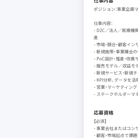
仕事内容
ポジション：事業企画
仕事内容：
- D2C／法人／医療
進
- 市場・競合・顧客イ
- 新規施策・事業機会
- PoC設計・推進・改
- 販売モデル／収益モ
- 新規サービス・新規
- KPI分析、データを
- 営業・マーケティン
- ステークホルダーマ
応募資格
【必須】
- 事業会社またはコン
- 顧客・市場起点で課