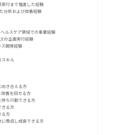
施策実行まで推進した経験
した分析および改善経験
イオ／ヘルスケア領域での事業経験
ェーズの企画実行経験
ンス開発経験
析スキル
に向き合える方
と改善を回せる方
を持ち行動できる方
できる方
きる方
柔軟に吸収し成長できる方