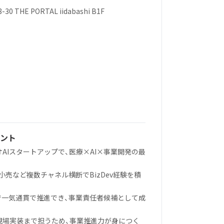
THE PORTAL iidabashi B1F
ント
オAIスタートアップで、医療×AI×事業開発の最
関・小売など複数チャネル横断でBizDev経験を積
まで一気通貫で推進でき、事業責任者候補として成
く現場実装まで担うため、事業推進力が身につく