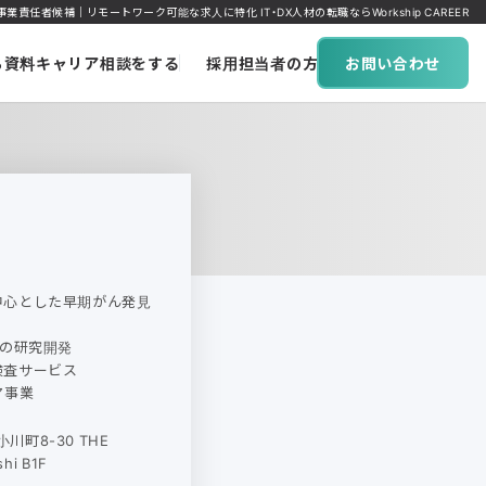
事業責任者候補｜リモートワーク可能な求人に特化 IT・DX人材の転職ならWorkship CAREER
ち資料
キャリア相談をする
採用担当者の方へ
お問い合わせ
中心とした早期がん発見
域の研究開発
検査サービス
ア事業
川町8-30 THE
shi B1F