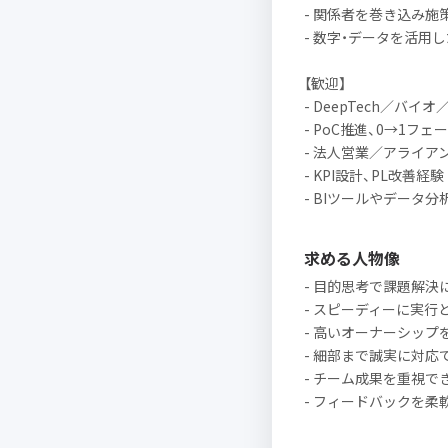
- 関係者を巻き込み
- 数字・データを活用
【歓迎】
- DeepTech／バ
- PoC推進、0→1フ
- 法人営業／アライア
- KPI設計、PL改善経験
- BIツールやデータ分
求める人物像
- 目的思考で課題解決
- スピーディーに実行
- 高いオーナーシップ
- 細部まで誠実に対応
- チーム成果を重視で
- フィードバックを