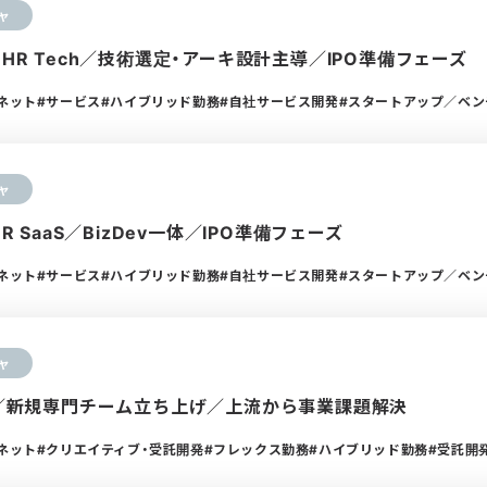
ャ
×HR Tech／技術選定・アーキ設計主導／IPO準備フェーズ
ーネット
サービス
ハイブリッド勤務
自社サービス開発
スタートアップ／ベン
ャ
HR SaaS／BizDev一体／IPO準備フェーズ
ーネット
サービス
ハイブリッド勤務
自社サービス開発
スタートアップ／ベン
ャ
DX／新規専門チーム立ち上げ／上流から事業課題解決
ーネット
クリエイティブ・受託開発
フレックス勤務
ハイブリッド勤務
受託開