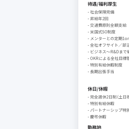
待遇/福利厚生
- 社会保険完備
- 昇給年2回
- 交通費原則全額支給
- 米国式SO制度
- メンターとの定期1on
- 全社オフサイト／部
- ビジネス〜R&Dま
- OKRによる全社目標
- 特別有給休暇制度
- 長期出張手当
休日/休暇
- 完全週休2日制（土日
- 特別有給休暇
- パートナーシップ特
- 慶弔休暇
勤務地