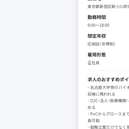
東京都新宿区新小川町8-30 
勤務時間
9:00～18:00
想定年収
応相談（年俸制）
雇用形態
正社員
求人のおすすめポイ
- 名古屋大学発のバイ
前線に携われる
- D2C・法人・医療機
める
- PoCからグロース
長可能
- 戦略立案だけでな