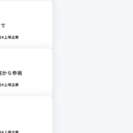
まで
発
上場企業
案から参画
発
上場企業
発
上場企業