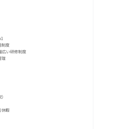
1
活制度
で幅広い研修制度
管理
祝）
別休暇