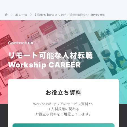
求人一覧
【採用PM】RPO立ち上げ／採用戦略設計／複数PJ推進
Contact us
リモート可能な人材転職
Workship CAREER
お役立ち資料
Workshipキャリアのサービス資料や、
IT人材採用に関わる
お役立ち資料をご用意しています。