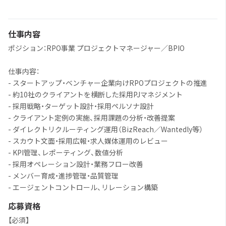
仕事内容
ポジション：RPO事業 プロジェクトマネージャー／BPIO
仕事内容：
- スタートアップ・ベンチャー企業向けRPOプロジェクトの推進
- 約10社のクライアントを横断した採用PJマネジメント
- 採用戦略・ターゲット設計・採用ペルソナ設計
- クライアント定例の実施、採用課題の分析・改善提案
- ダイレクトリクルーティング運用（BizReach／Wantedly等）
- スカウト文面・採用広報・求人媒体運用のレビュー
- KPI管理、レポーティング、数値分析
- 採用オペレーション設計・業務フロー改善
- メンバー育成・進捗管理・品質管理
- エージェントコントロール、リレーション構築
応募資格
【必須】