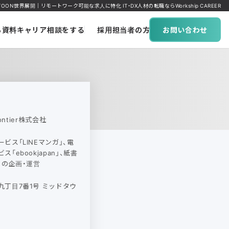
ON世界展開｜リモートワーク可能な求人に特化 IT・DX人材の転職ならWorkship CAREER
ち資料
キャリア相談をする
採用担当者の方へ
お問い合わせ
Frontier株式会社
ビス「LINEマンガ」、電
「ebookjapan」、紙書
n」の企画・運営
丁目7番1号 ミッドタウ