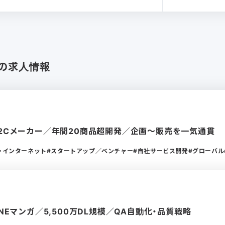
」の求人情報
D2Cメーカー／年間20商品超開発／企画〜販売を一気通貫
通信・インターネット
スタートアップ／ベンチャー
自社サービス開発
グローバル
INEマンガ／5,500万DL規模／QA自動化・品質戦略