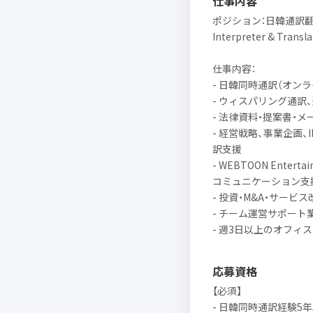
仕事内容
ポジション：日韓通訳翻訳（同
Interpreter & Transla
仕事内容：
- 日韓同時通訳（オン
- ウィスパリング通訳
- 法律資料・提案書・
- 経営戦略、事業企画
訳支援
- WEBTOON Enter
コミュニケーション支
- 投資・M&A・サー
- チーム運営サポート
- 週3日以上のオフィ
応募資格
【必須】
- 日韓同時通訳経験5