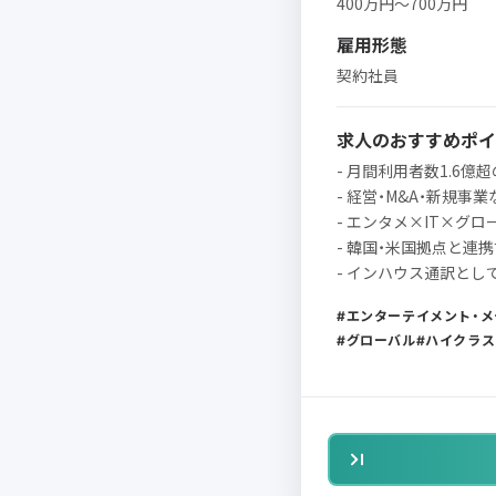
400万円〜700万円
雇用形態
契約社員
求人のおすすめポイ
- 月間利用者数1.6億
- 経営・M&A・新規
- エンタメ×IT×グ
- 韓国・米国拠点と連
- インハウス通訳と
エンターテイメント・メ
グローバル
ハイクラス