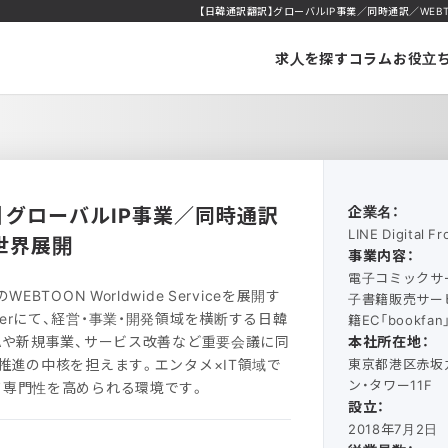
【日韓通訳翻訳】グローバルIP事業／同時通訳／WEBTO
求人を探す
コラム
お役立
】グローバルIP事業／同時通訳
企業名：
LINE Digital 
N世界展開
事業内容：
電子コミックサー
EBTOON Worldwide Serviceを展開す
子書籍販売サービス
Frontierにて、経営・事業・開発領域を横断する日韓
籍EC「bookfa
Aや新規事業、サービス改善など重要会議に同
本社所在地：
推進の中核を担えます。エンタメ×IT領域で
東京都港区赤坂九
ン・タワー11F
て専門性を高められる環境です。
設立：
2018年7月2日