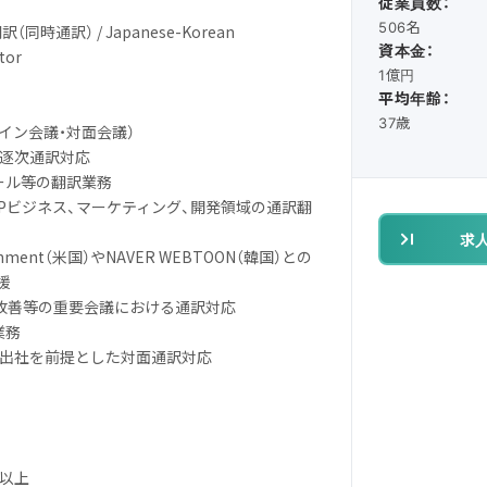
従業員数：
506名
時通訳） / Japanese-Korean
資本金：
tor
1億円
平均年齢：
37歳
ライン会議・対面会議）
、逐次通訳対応
メール等の翻訳業務
、IPビジネス、マーケティング、開発領域の通訳翻
求
tainment（米国）やNAVER WEBTOON（韓国）との
援
ビス改善等の重要会議における通訳対応
業務
ス出社を前提とした対面通訳対応
年以上