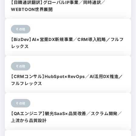
【日韓通訳翻訳】グローバルIP事業／同時通訳／
WEBTOON世界展開
その他
【BizDev】AI×営業DX新規事業／CRM導入戦略／フルフ
レックス
その他
【CRMコンサル】HubSpot×RevOps／AI活用DX推進／
フルフレックス
その他
【QAエンジニア】観光SaaS×品質改善／スクラム開発／
上流から品質設計