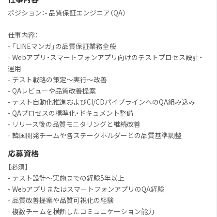
ポジション：- 品質保証エンジニア（QA）
仕事内容：
- 「LINEマンガ」の品質保証業務全般
- Webアプリ・スマートフォンアプリ向けのテストプロセス設計・
運用
- テスト戦略の策定〜実行〜改善
- QAレビューや品質改善提案
- テスト自動化推進およびCI/CDパイプラインへのQA組み込み
- QAプロセスの標準化・ドキュメント整備
- リリース後の品質モニタリングと継続改善
- 韓国開発チームや各ステークホルダーとの品質基準調整
応募資格
【必須】
- テスト設計〜実施までの経験5年以上
- WebアプリまたはスマートフォンアプリのQA経験
- 品質改善提案や品質可視化の経験
- 複数チームを横断したコミュニケーション能力