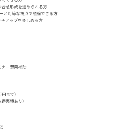
がら合意形成を進められる方
ナーと対等な視点で議論できる方
ャッチアップを楽しめる方
セミナー費用補助
万円まで）
取得実績あり）
祝）