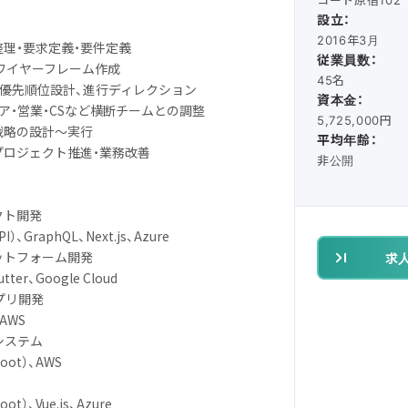
設立：
2016年3月
整理・要求定義・要件定義
従業員数：
、ワイヤーフレーム作成
45名
、優先順位設計、進行ディレクション
資本金：
ニア・営業・CSなど横断チームとの調整
5,725,000円
戦略の設計〜実行
平均年齢：
たプロジェクト推進・業務改善
非公開
クト開発
I）、GraphQL、Next.js、Azure
ットフォーム開発
求
utter、Google Cloud
プリ開発
、AWS
システム
Boot）、AWS
oot）、Vue.js、Azure