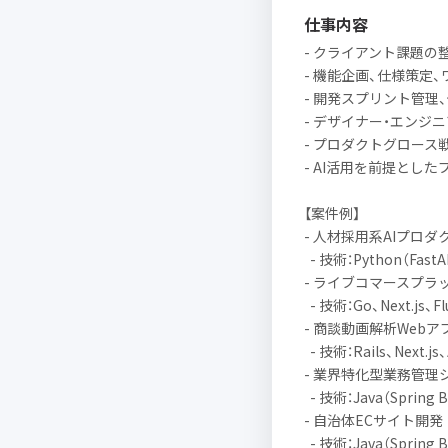
仕事内容
- クライアント課題の
- 機能企画、仕様策定
- 開発スプリント管理
- デザイナー・エンジ
- プロダクトグロース
- AI活用を前提とし
【案件例】
- 人材採用系AIプロダ
- 技術：Python（FastAP
- ライブコマースプラ
- 技術：Go、Next.js、Fl
- 商談動画解析Webア
- 技術：Rails、Next.js
- 業界特化型業務管理
- 技術：Java（Spring 
- 自治体ECサイト開発
- 技術：Java（Spring B