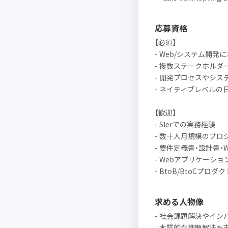
応募資格
【必須】
- Web/システム開発
- 複数ステークホル
- 開発プロセスやシ
- ネイティブレベルの
【歓迎】
- SIerでの実務経験
- 数十人月規模のプ
- 要件定義書・設計書
- Webアプリケーショ
- BtoB/BtoCプロ
求める人物像
- 社会課題解決やイ
- 本質的な課題解決を