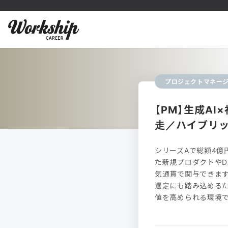
プロジェクトマネー
【PM】生成A
走／ハイブリ
シリーズAで総額4億
た新規プロダクトやD
気通貫で関与できます
選定にも踏み込めるた
値を高められる環境で