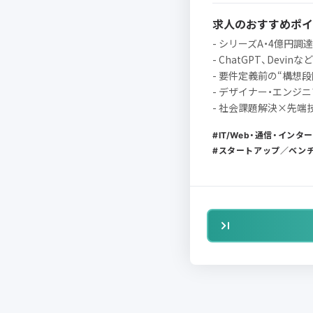
求人のおすすめポイ
- シリーズA・4億円
- ChatGPT、Dev
- 要件定義前の“構想
- デザイナー・エンジ
- 社会課題解決×先
IT/Web・通信・インタ
スタートアップ／ベン