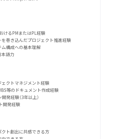
におけるPMまたはPL経験
ダーを巻き込んだプロジェクト推進経験
ステム構成への基本理解
日本語力
ロジェクトマネジメント経験
・WBS等のドキュメント作成経験
ン開発経験（3年以上）
ダクト開発経験
ンパクト創出に共感できる方
志向できる方