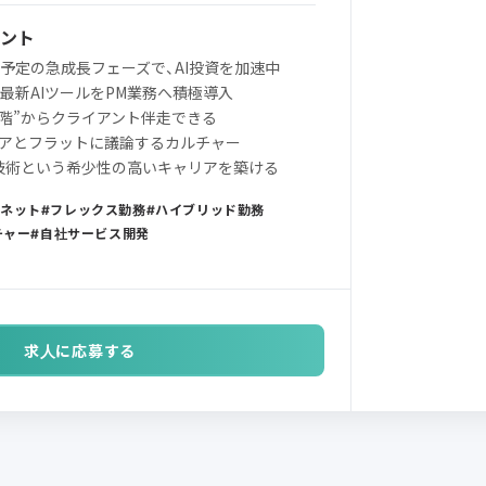
ント
調達予定の急成長フェーズで、AI投資を加速中
inなど最新AIツールをPM業務へ積極導入
段階”からクライアント伴走できる
ニアとフラットに議論するカルチャー
端技術という希少性の高いキャリアを築ける
ーネット
フレックス勤務
ハイブリッド勤務
チャー
自社サービス開発
求人に応募する