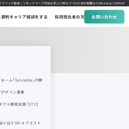
リッド勤務｜リモートワーク可能な求人に特化 IT・DX人材の転職ならWorkship CAREER
ち資料
キャリア相談をする
採用担当者の方へ
お問い合わせ
ーム「Syncable」の開
ブデザイン事業
ダクト開発支援「STYZ
ヶ谷3-59-4 クエスト