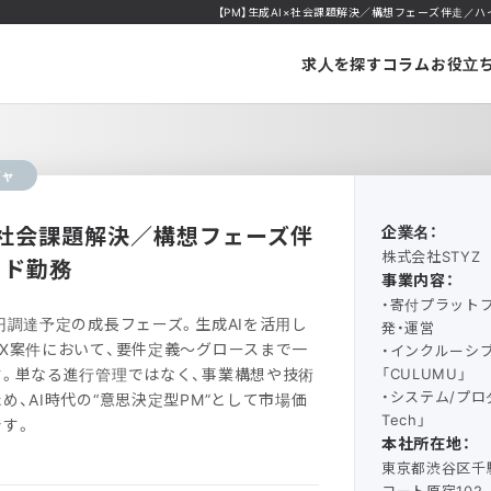
【PM】生成AI×社会課題解決／構想フェーズ伴走／ハイブ
求人を探す
コラム
お役立
ジャ
I×社会課題解決／構想フェーズ伴
企業名：
株式会社STYZ
ッド勤務
事業内容：
・寄付プラットフォ
円調達予定の成長フェーズ。生成AIを活用し
発・運営
X案件において、要件定義〜グロースまで一
・インクルーシ
。単なる進行管理ではなく、事業構想や技術
「CULUMU」
・システム/プロ
め、AI時代の“意思決定型PM”として市場価
Tech」
す。
本社所在地：
東京都渋谷区千駄
コート原宿102