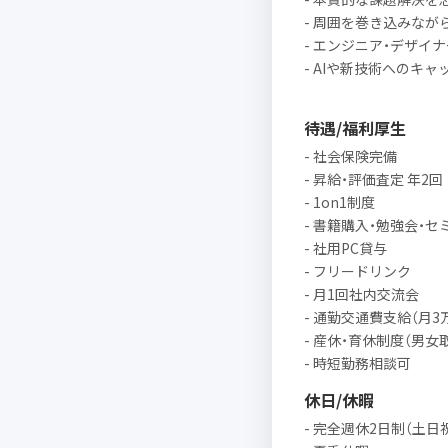
- 周囲を巻き込みな
- エンジニア・デザイ
- AIや新技術へのキ
待遇/福利厚生
- 社会保険完備
- 昇給・評価査定 年2回
- 1on1制度
- 書籍購入・勉強会・
- 社用PC貸与
- フリードリンク
- 月1回社内交流会
- 通勤交通費支給（月3
- 産休・育休制度（男女
- 時短勤務相談可
休日/休暇
- 完全週休2日制（土日