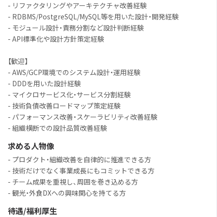
- リファクタリングやアーキテクチャ改善経験
- RDBMS/PostgreSQL/MySQL等を用いた設計・開発経験
- モジュール設計・責務分割など設計判断経験
- API標準化や設計方針策定経験
【歓迎】
- AWS/GCP環境でのシステム設計・運用経験
- DDDを用いた設計経験
- マイクロサービス化・サービス分割経験
- 技術負債改善ロードマップ策定経験
- パフォーマンス改善・スケーラビリティ改善経験
- 組織横断での設計品質改善経験
求める人物像
- プロダクト・組織改善を自律的に推進できる方
- 技術だけでなく事業成長にもコミットできる方
- チーム成果を重視し、周囲を巻き込める方
- 観光・外食DXへの興味関心を持てる方
待遇/福利厚生