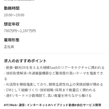
勤務時間
10:00〜19:00
想定年収
700万円〜1,197万円
雇用形態
正社員
求人のおすすめポイント
- 飲食・観光DXを支える大規模SaaSのリアーキテクチャに携われる
- 技術負債解消・共通基盤構築など難易度の高いテーマを推進でき
る
- AI活用を積極推進しており、開発生産性向上の実践経験が積める
- EMとして組織づくり・技術戦略・採用まで裁量広く関われる
- 週4リモート×少数精鋭で、高い裁量を持ちながら働ける
IT/Web・通信・インターネット
ハイブリッド勤務
自社サービス開発