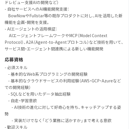
ドレビュー支援AIの開発など）
- 自社サービスへのAI機能開発支援：
BowNowやFullstar等の既存プロダクトに対し、AIを活用した新
機能を企画・開発を支援。
- AIエージェントの活用検証：
AIエージェントフレームワークやMCP（Model Context
Protocol）、A2A（Agent-to-Agentプロトコル）など技術を用いて、
サービス間・エージェント間連携による新しい機能開発
応募資格
- 必須スキル
- 基本的なWeb系プログラミングの開発経験
- 基本的なクラウドサービスの利用経験（AWS・GCP・Azureなど
での開発経験）
- SQLなどを用いたデータ抽出経験
- 自走・学習意欲
- AI技術の進化に対して好奇心を持ち、キャッチアップする姿
勢
- 実装だけでなく「どう業務に活かすか」まで考える意欲
- 歓迎スキル