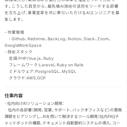
す。こうした背景から、最先端AI技術の活用をリードする部署
を立ち上げ、事業変革を共に牽引いただけるAIエンジニアを募
集します。
- 作業環境
- Github、Redmine、BackLog、Notion、Slack、Zoom、
GoogleWorkSpace
- 技術スタック
言語:PHP/Vue.js、Ruby
フレームワーク:Laravel、Ruby on Rails
ミドルウェア:PostgreSQL、MySQL
クラウド:AWS,GCP
仕事内容
- 社内向けAIソリューション開発：
社内の各部署（開発、営業、サポート、バックオフィスなど）の業務
課題をヒアリングし、AIを用いて解決するツール開発（社内FAQチ
ャットボットの構築、ドキュメント自動要約システムの導入、コー