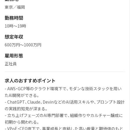
東京／福岡
勤務時間
10時〜19時
想定年収
600万円〜1000万円
雇用形態
正社員
求人のおすすめポイント
- AWS・GCP等のクラウド環境下で、モダンな技術スタックを用い
たAI開発ができる。
- ChatGPT、Claude、DevinなどのAI活用スキルや、プロンプト設計
の実践的知見が深まる。
- 立ち上げフェーズのAI専門部署で、組織作りやカルチャー醸成に
初期から関われる。
- VPoE・CEO直下で、事業成長と直結した高い裁量と期待値のもと