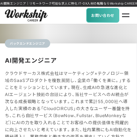
AI開発エンジニア｜リモートワーク可能な求人に特化 IT・DX人材の転職ならWorkship CAREER
お問い合わせ
バックエンドエンジニア
AI開発エンジニア
クラウドサーカス株式会社はマーケティング×テクノロジー領
域のSaaSプロダクトを複数展開し、企業の「働くを楽に。」する
ことをミッションとしています。現在、生成AIの急速な進化と
AIエージェント技術の台頭により、当社サービスへのAI統合が
次なる成長戦略となっています。これまで累計55,000社へ導
入した実績のある「CloudCIRCUS」の大きなユーザー基盤を持
ち、これら自社サービス（BowNow、Fullstar、BlueMonkeyな
ど）にAIの力を取り入れることでお客様への提供価値を飛躍的
に向上させたいと考えています。また、社内業務にもAI自動化を
積極導入し、業務効率と働き方の改革を推進していく方針で