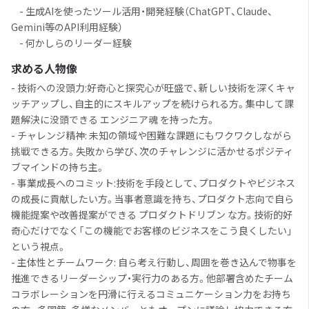
- 生成AIを使ったツール活用・開発経験（ChatGPT、Claude、
Gemini等のAPI利用経験）
- 何かしらのリーダー経験
求める人物像
- 技術への没頭力:好奇心と探究心が旺盛で、新しい技術を深くキャ
ッチアップし、自主的にスキルアップを続けられる方。集中して課
題解決に没頭できる エンジニア魂 を持った方。
- チャレンジ精神: 未知の領域や困難な課題にもワクワクしながら
挑戦できる方。失敗から学び、次のチャレンジに活かせるポジティ
ブマインドの持ち主。
- 事業成長へのコミット:技術を手段として、プロダクトやビジネス
の成長に貢献したい方。当事者意識を持ち、プロダクト志向で自ら
機能提案や改善提案ができる プロダクトドリブン な方。技術的好
奇心だけでなく「この機能でお客様のビジネスをこう良くしたい」
という視点。
- 主体性とチームワーク: 自ら考え行動し、周囲を巻き込んで物事を
推進できるリーダーシップ・実行力のある方。他部署含めたチーム
コラボレーションを円滑に行えるコミュニケーション力をお持ち