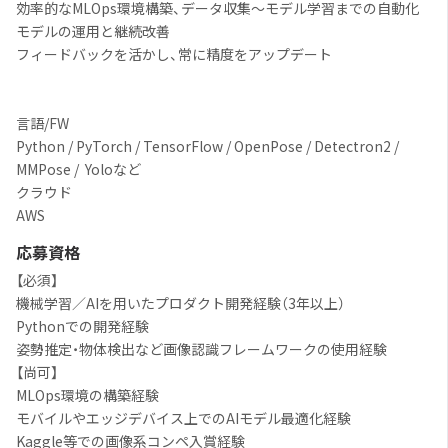
効率的なMLOps環境構築、データ収集～モデル学習までの自動化
モデルの運用と継続改善
フィードバックを活かし、常に精度をアップデート
言語/FW
Python / PyTorch / TensorFlow / OpenPose / Detectron2 /
MMPose / Yoloなど
クラウド
AWS
応募資格
【必須】
機械学習／AIを用いたプロダクト開発経験（3年以上）
Pythonでの開発経験
姿勢推定・物体検出など画像認識フレームワークの使用経験
【尚可】
MLOps環境の構築経験
モバイルやエッジデバイス上でのAIモデル最適化経験
Kaggle等での画像系コンペ入賞経験