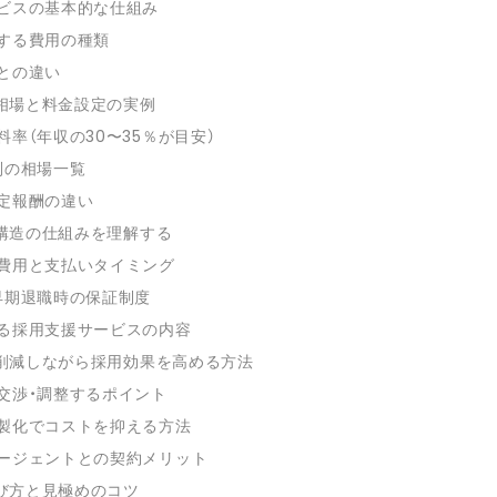
ビスの基本的な仕組み
する費用の種類
との違い
相場と料金設定の実例
率（年収の30〜35％が目安）
別の相場一覧
定報酬の違い
構造の仕組みを理解する
費用と支払いタイミング
早期退職時の保証制度
る採用支援サービスの内容
削減しながら採用効果を高める方法
交渉・調整するポイント
製化でコストを抑える方法
ージェントとの契約メリット
び方と見極めのコツ