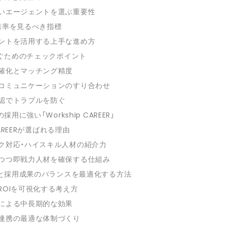
いエージェントを選ぶ重要性
着率を見るべき指標
ントを活用する上手な進め方
ぐためのチェックポイント
確化とマッチング精度
コミュニケーションのすり合わせ
認でトラブルを防ぐ
用に強い「Workship CAREER」
 CAREERが選ばれる理由
ク対応・ハイスキル人材の紹介力
つつ即戦力人材を確保する仕組み
と採用成果のバランスを最適化する方法
ROIを可視化する考え方
による中長期的な効果
連携の最適な体制づくり