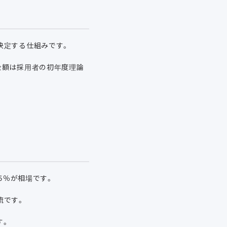
決定する仕組みです。
金額は採用者の初年度理論
5％が相場です。
流です。
す。