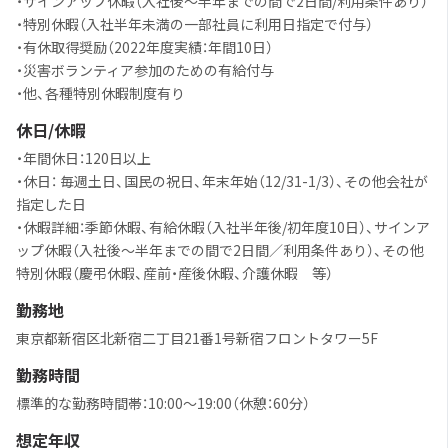
・サインアップ休暇（入社後～半年までの間で2日間/利用条件あり）
・特別休暇（入社半年未満の一部社員に利用日指定で付与）
・有休取得奨励（2022年度実績：年間10日）
・災害ボランティア参加のための有給付与
・他、各種特別休暇制度有り
休日/休暇
・年間休日：120日以上
・休日： 毎週土日、国民の祝日、年末年始（12/31-1/3）、その他会社が
指定した日
・休暇詳細：季節休暇、有給休暇（入社半年後/初年度10日）、サインア
ップ休暇（入社後～半年までの間で2日間／利用条件あり）、その他
特別休暇（慶弔休暇、産前・産後休暇、介護休暇 等）
勤務地
東京都新宿区北新宿二丁目21番1号新宿フロントタワー5F
勤務時間
標準的な勤務時間帯：10:00～19:00（休憩：60分）
想定年収