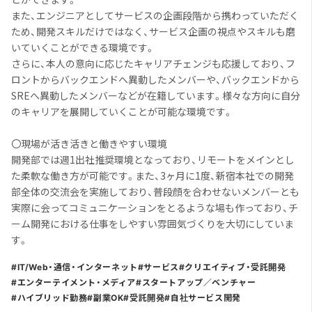
また、エンジニアとしてサービスの企画段階から携わっていただく
ため、開発スキルだけではなく、サービス企画の視点やスキルも磨
いていくことができる環境です。
さらに、本人の意向に応じたキャリアチェンジも応援しており、フ
ロントからバックエンドへ異動したメンバーや、バックエンドから
SREへ異動したメンバーなどが在籍しています。様々な方向に自分
のキャリアを展開していくことが可能な環境です。
〇現場が活き活きと働きやすい環境
開発部では週1出社推奨環境となっており、リモートをメインとし
た柔軟な働き方が可能です。また、3ヶ月に1度、新宿本社での開発
部全体の交流会を実施しており、普段顔を合わせないメンバーとも
実際に会ってコミュニケーションをとるような場も作っており、チ
ーム開発における仕事をしやすい雰囲気づくりを大切にしていま
す。
IT/Web・通信・インターネット
サービス
クリエイティブ・受託開発
エンターテイメント・メディア
スタートアップ／ベンチャー
ハイブリッド勤務
副業OK
受託開発
自社サービス開発