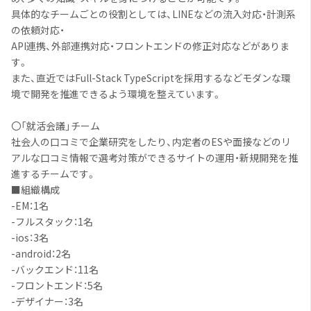
具体的なチームごとの役割としては、LINEなどの流入対応・計測系
の依頼対応・
API連携、外部連携対応・フロントエンドの修正対応などがありま
す。
また、直近ではFull-Stack TypeScriptを採用するなどモダンな環
境で開発を推進できるよう環境を整えています。
〇「就活会議」チーム
社会人の口コミで企業研究をしたり、内定者のESや面接などのリ
アルな口コミ情報で選考対策ができるサイトの運用・新規開発を推
進するチームです。
■組織構成
-EM：1名
-フルスタック：1名
-ios：3名
-android：2名
-バックエンド：11名
-フロントエンド：5名
-デザイナー：3名