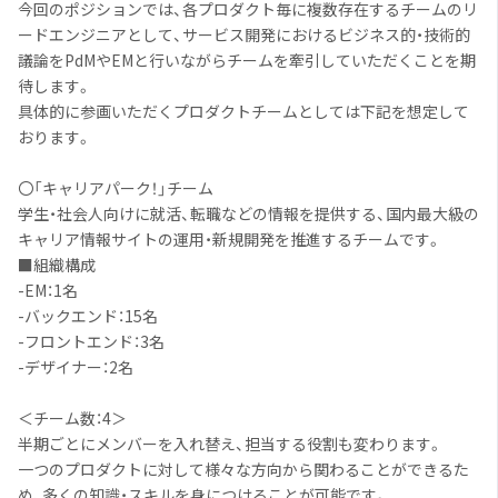
今回のポジションでは、各プロダクト毎に複数存在するチームのリ
ードエンジニアとして、サービス開発におけるビジネス的・技術的
議論をPdMやEMと行いながらチームを牽引していただくことを期
待します。
具体的に参画いただくプロダクトチームとしては下記を想定して
おります。
〇「キャリアパーク！」チーム
学生・社会人向けに就活、転職などの情報を提供する、国内最大級の
キャリア情報サイトの運用・新規開発を推進するチームです。
■組織構成
-EM：1名
-バックエンド：15名
-フロントエンド：3名
-デザイナー：2名
＜チーム数：4＞
半期ごとにメンバーを入れ替え、担当する役割も変わります。
一つのプロダクトに対して様々な方向から関わることができるた
め、多くの知識・スキルを身につけることが可能です。