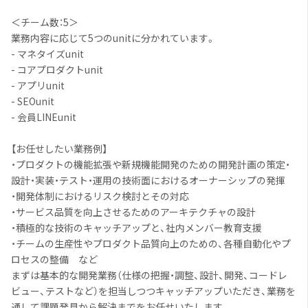
＜チーム数：5＞
業務内容に応じて5つのunitに分かれています。
- マネタイズunit
- コアプロダクトunit
- アプリunit
- SEOunit
- 会員LINEunit
【お任せしたい業務例】
・プロダクトの機能拡張や新規機能開発のための開発計画の策定・
設計・実装・テスト・運用の技術面におけるオーナーシップの発揮
・開発体制におけるリスク検討とその対応
・サービス品質を向上させるためのアーキテクチャの設計
・積極的な技術のキャッチアップと、社内メンバー教育支援
・チームの生産性やプロダクト品質向上のための、各種自動化やプ
ロセスの整備 など
まずは基本的な開発業務（仕様の把握・調整、設計、開発、コードレ
ビュー、テストなど）を担当しつつキャッチアップいただき、業務を
通して課題発見から解決までをお任せいたします。