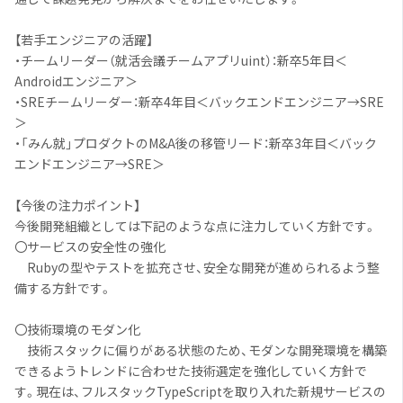
【若手エンジニアの活躍】
・チームリーダー（就活会議チームアプリuint）：新卒5年目＜
Androidエンジニア＞
・SREチームリーダー：新卒4年目＜バックエンドエンジニア→SRE
＞
・「みん就」プロダクトのM&A後の移管リード：新卒3年目＜バック
エンドエンジニア→SRE＞
【今後の注力ポイント】
今後開発組織としては下記のような点に注力していく方針です。
〇サービスの安全性の強化
Rubyの型やテストを拡充させ、安全な開発が進められるよう整
備する方針です。
〇技術環境のモダン化
技術スタックに偏りがある状態のため、モダンな開発環境を構築
できるようトレンドに合わせた技術選定を強化していく方針で
す。現在は、フルスタックTypeScriptを取り入れた新規サービスの