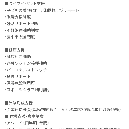
■ライフイベント支援
・子どもの看護に伴う休暇およびリモート
・復職支援制度
・妊活サポート制度
・不妊治療補助制度
・慶弔事祝金制度
■健康支援
・健康診断補助
・各種ワクチン接種補助
・パーソナルストレッチ
・禁煙サポート
・保養施設利用可
・スポーツクラブ利用割引
■財務形成支援
・従業員持株会（奨励制度あり 入社初年度30%、2年目以降15%）
■ 休暇支援・褒章制度
・アワード（四半期、年間）