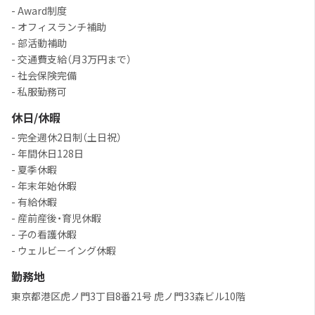
- Award制度
- オフィスランチ補助
- 部活動補助
- 交通費支給（月3万円まで）
- 社会保険完備
- 私服勤務可
休日/休暇
- 完全週休2日制（土日祝）
- 年間休日128日
- 夏季休暇
- 年末年始休暇
- 有給休暇
- 産前産後・育児休暇
- 子の看護休暇
- ウェルビーイング休暇
勤務地
東京都港区虎ノ門3丁目8番21号 虎ノ門33森ビル10階