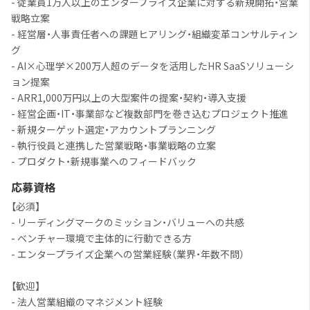
- 従業員1万人以上のエンタープライズ企業に対する新規開拓・営業
戦略立案
- 経営層・人事責任者への課題ヒアリング・組織変革コンサルティン
グ
- AI×心理学×200万人超のデータを活用したHR SaaSソリューシ
ョン提案
- ARR1,000万円以上の大型案件の提案・契約・導入支援
- 経営企画・IT・事業部など複数部門を巻き込むプロジェクト推進
- 新規ターゲット選定・アカウントプランニング
- 執行役員と連携した営業戦略・事業戦略の立案
- プロダクト・新規事業へのフィードバック
応募資格
【必須】
- リーディングマークのミッション・バリューへの共感
- ベンチャー環境で主体的に行動できる方
- エンタープライズ企業への営業経験（業界・年数不問）
【歓迎】
- 法人営業組織のマネジメント経験