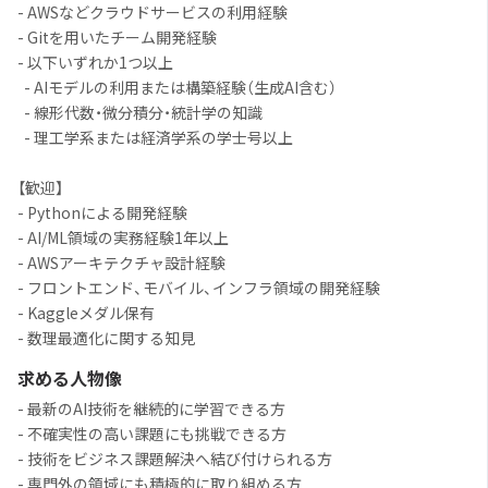
- AWSなどクラウドサービスの利用経験
- Gitを用いたチーム開発経験
- 以下いずれか1つ以上
- AIモデルの利用または構築経験（生成AI含む）
- 線形代数・微分積分・統計学の知識
- 理工学系または経済学系の学士号以上
【歓迎】
- Pythonによる開発経験
- AI/ML領域の実務経験1年以上
- AWSアーキテクチャ設計経験
- フロントエンド、モバイル、インフラ領域の開発経験
- Kaggleメダル保有
- 数理最適化に関する知見
求める人物像
- 最新のAI技術を継続的に学習できる方
- 不確実性の高い課題にも挑戦できる方
- 技術をビジネス課題解決へ結び付けられる方
- 専門外の領域にも積極的に取り組める方