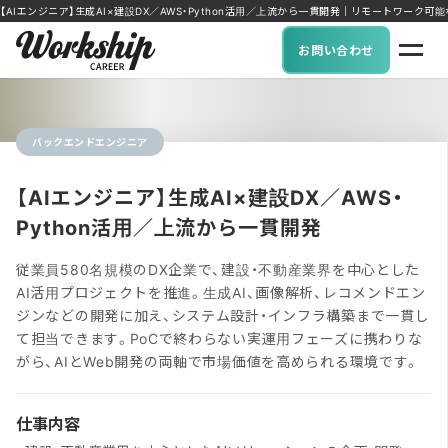
【AIエンジニア】生成AI×建設DX／AWS・Python活用／上流から一貫開発｜リモートワーク可能な求人
お問い合わせ
バックエンドエンジニア
【AIエンジニア】生成AI×建設DX／AWS・
Python活用／上流から一貫開発
従業員580名規模のDX企業で、建設・不動産業界を中心とした
AI活用プロジェクトを推進。生成AI、画像解析、レコメンドエン
ジンなどの開発に加え、システム設計・インフラ構築まで一貫し
て担当できます。PoCで終わらない実運用フェーズに携わりな
がら、AIとWeb開発の両軸で市場価値を高められる環境です。
仕事内容