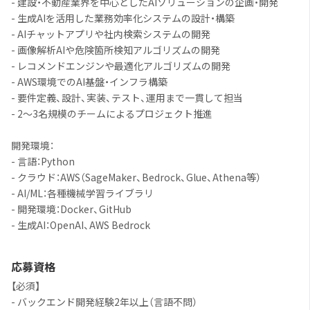
- 建設・不動産業界を中心としたAIソリューションの企画・開発
- 生成AIを活用した業務効率化システムの設計・構築
- AIチャットアプリや社内検索システムの開発
- 画像解析AIや危険箇所検知アルゴリズムの開発
- レコメンドエンジンや最適化アルゴリズムの開発
- AWS環境でのAI基盤・インフラ構築
- 要件定義、設計、実装、テスト、運用まで一貫して担当
- 2〜3名規模のチームによるプロジェクト推進
開発環境：
- 言語：Python
- クラウド：AWS（SageMaker、Bedrock、Glue、Athena等）
- AI/ML：各種機械学習ライブラリ
- 開発環境：Docker、GitHub
- 生成AI：OpenAI、AWS Bedrock
応募資格
【必須】
- バックエンド開発経験2年以上（言語不問）