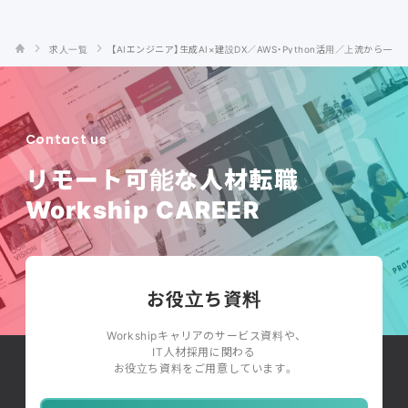
求人一覧
【AIエンジニア】生成AI×建設DX／AWS・Python活用／上流から一貫
Contact us
リモート可能な人材転職
Workship CAREER
お役立ち資料
Workshipキャリアのサービス資料や、
IT人材採用に関わる
お役立ち資料をご用意しています。