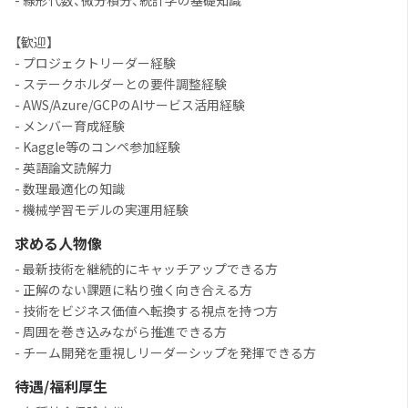
- 線形代数、微分積分、統計学の基礎知識
【歓迎】
- プロジェクトリーダー経験
- ステークホルダーとの要件調整経験
- AWS/Azure/GCPのAIサービス活用経験
- メンバー育成経験
- Kaggle等のコンペ参加経験
- 英語論文読解力
- 数理最適化の知識
- 機械学習モデルの実運用経験
求める人物像
- 最新技術を継続的にキャッチアップできる方
- 正解のない課題に粘り強く向き合える方
- 技術をビジネス価値へ転換する視点を持つ方
- 周囲を巻き込みながら推進できる方
- チーム開発を重視しリーダーシップを発揮できる方
待遇/福利厚生