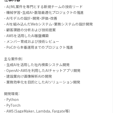
- AI/ML案件を専門とする新規チームの技術リード
- 機械学習・生成AI・数理最適化プロジェクトの推進
- AIモデルの設計・開発・評価・改善
- AIを組み込んだWebシステム・業務システムの設計開発
- 顧客課題の分析および技術提案
- AWSを活用したAI基盤構築
- メンバー育成および技術レビュー
- PoCから本番運用までのプロジェクト推進
主な案件例：
- 生成AIを活用した社内検索システム開発
- OpenAI・AWSを利用したAIチャットアプリ開発
- 建設業向け画像解析AIの開発
- 業務効率化を目的としたAIソリューション開発
開発環境：
- Python
- PyTorch
- AWS（SageMaker、Lambda、Fargate等）