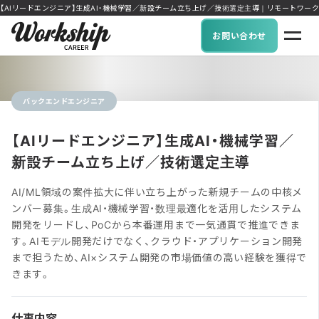
【AIリードエンジニア】生成AI・機械学習／新設チーム立ち上げ／技術選定主導｜リモートワーク可能な求
お問い合わせ
バックエンドエンジニア
【AIリードエンジニア】生成AI・機械学習／
新設チーム立ち上げ／技術選定主導
AI/ML領域の案件拡大に伴い立ち上がった新規チームの中核メ
ンバー募集。生成AI・機械学習・数理最適化を活用したシステム
開発をリードし、PoCから本番運用まで一気通貫で推進できま
す。AIモデル開発だけでなく、クラウド・アプリケーション開発
まで担うため、AI×システム開発の市場価値の高い経験を獲得で
きます。
仕事内容