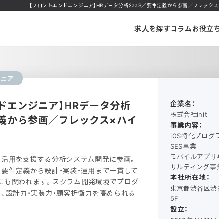
【フロントエンドエンジニア】HRデータ分析SaaS／要件定義から参画／フレックス×ハイ
求人を探す
コラム
お役立
ジニア
ドエンジニア】HRデータ分析
企業名：
株式会社init
定義から参画／フレックス×ハイ
事業内容：
iOS特化プロ
SES事業
モバイルアプリ
タ活用を支援する分析システム開発に参画。
サルティング事
要件定義から設計・実装・運用まで一貫して
本社所在地：
改善にも関われます。スクラム開発環境でプロダ
東京都渋谷区渋谷
、設計力・実装力・顧客折衝力を高められる
5F
設立：