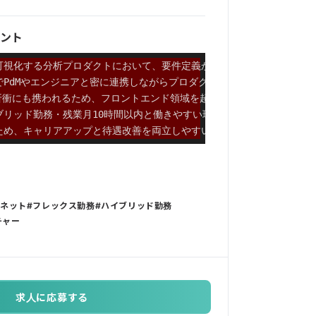
ント
を可視化する分析プロダクトにおいて、要件定義から運用まで一貫して経
でPdMやエンジニアと密に連携しながらプロダクト開発を推進できる
顧客折衝にも携われるため、フロントエンド領域を超えたスキルを習得可能
ブリッド勤務・残業月10時間以内と働きやすい環境が整備されている
ため、キャリアアップと待遇改善を両立しやすい
ーネット
フレックス勤務
ハイブリッド勤務
チャー
求人に応募する