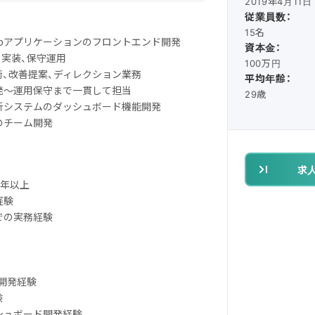
2019年4月11日
従業員数：
15名
ebアプリケーションのフロントエンド開発
資本金：
計、実装、保守運用
100万円
衝、改善提案、ディレクション業務
平均年齢：
開発〜運用保守まで一貫して担当
29歳
分析システムのダッシュボード機能開発
のチーム開発
求
3年以上
経験
での実務経験
ル開発経験
験
シュボード開発経験