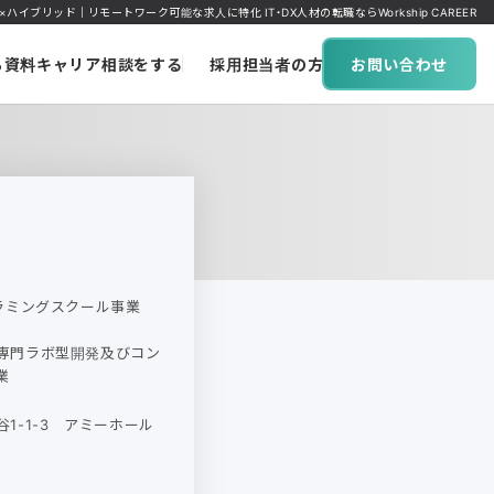
ブリッド｜リモートワーク可能な求人に特化 IT・DX人材の転職ならWorkship CAREER
ち資料
キャリア相談をする
採用担当者の方へ
お問い合わせ
グラミングスクール事業
専門ラボ型開発及びコン
業
1-1-3 アミーホール