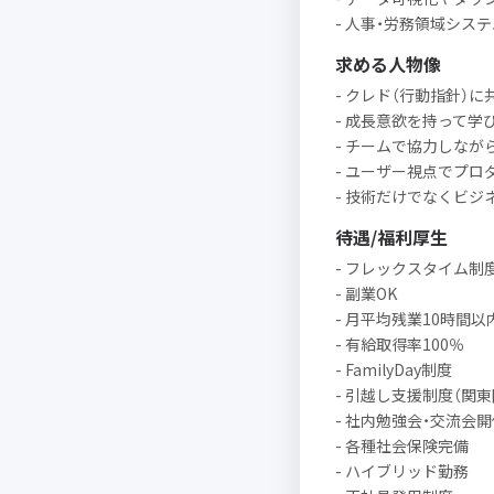
- 人事・労務領域シス
求める人物像
- クレド（行動指針）
- 成長意欲を持って学
- チームで協力しな
- ユーザー視点でプ
- 技術だけでなくビ
待遇/福利厚生
- フレックスタイム制度（
- 副業OK
- 月平均残業10時間以
- 有給取得率100％
- FamilyDay制度
- 引越し支援制度（関
- 社内勉強会・交流会開
- 各種社会保険完備
- ハイブリッド勤務