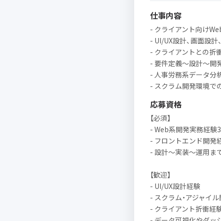
仕事内容
- クライアント向けW
- UI/UX設計、画面設
- クライアントとの折
- 要件定義〜設計〜
- 人事労務系データ
- スクラム開発環境で
応募資格
【必須】
- Web系開発実務経験
- フロントエンド開発
- 設計〜実装〜運用ま
【歓迎】
- UI/UX設計経験
- スクラム・アジャイ
- クライアント折衝経
- データ可視化やダッ