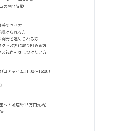
テムの開発経験
に共感できる方
び続けられる方
がら開発を進められる方
ロダクト改善に取り組める方
ジネス視点も身につけたい方
コアタイム11:00〜16:00）
内
東圏への転居時15万円支給）
催