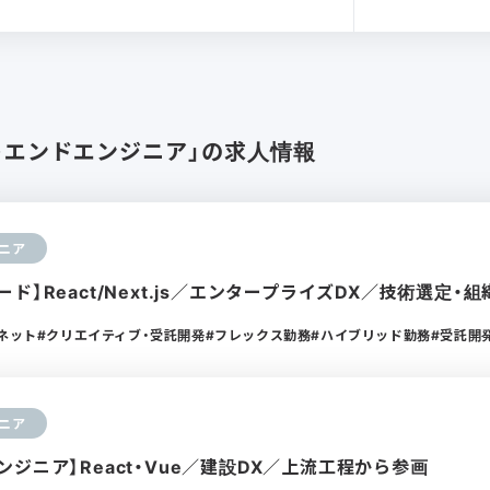
トエンドエンジニア」の求人情報
ニア
ド】React/Next.js／エンタープライズDX／技術選定・
ーネット
クリエイティブ・受託開発
フレックス勤務
ハイブリッド勤務
受託開
ニア
ジニア】React・Vue／建設DX／上流工程から参画