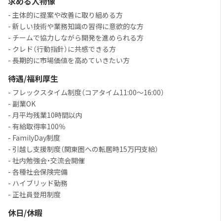
求める人物像
- 主体的に提案や改善に取り組める方
- 新しい技術や業務知識の習得に意欲的な方
- チームで協力しながら開発を進められる方
- クレド（行動指針）に共感できる方
- 長期的に市場価値を高めていきたい方
待遇/福利厚生
- フレックスタイム制度（コアタイム11:00〜16:00）
- 副業OK
- 月平均残業10時間以内
- 有給取得率100％
- FamilyDay制度
- 引越し支援制度（関東圏への転居時15万円支給）
- 社内勉強会・交流会開催
- 各種社会保険完備
- ハイブリッド勤務
- 正社員登用制度
休日/休暇