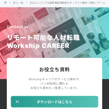
求人一覧
【QAエンジニア】品質保証領域拡大中／テスト設計へ挑戦／チーム参画
Contact us
リモート可能な人材転職
Workship CAREER
お役立ち資料
Workshipキャリアのサービス資料や、
IT人材採用に関わる
お役立ち資料をご用意しています。
ダウンロードはこちら