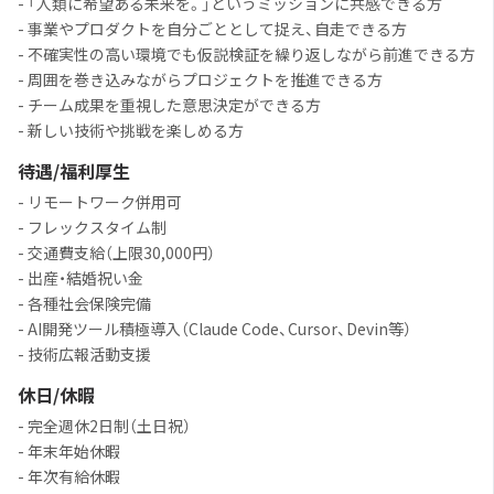
- 「人類に希望ある未来を。」というミッションに共感できる方
- 事業やプロダクトを自分ごととして捉え、自走できる方
- 不確実性の高い環境でも仮説検証を繰り返しながら前進できる方
- 周囲を巻き込みながらプロジェクトを推進できる方
- チーム成果を重視した意思決定ができる方
- 新しい技術や挑戦を楽しめる方
待遇/福利厚生
- リモートワーク併用可
- フレックスタイム制
- 交通費支給（上限30,000円）
- 出産・結婚祝い金
- 各種社会保険完備
- AI開発ツール積極導入（Claude Code、Cursor、Devin等）
- 技術広報活動支援
休日/休暇
- 完全週休2日制（土日祝）
- 年末年始休暇
- 年次有給休暇