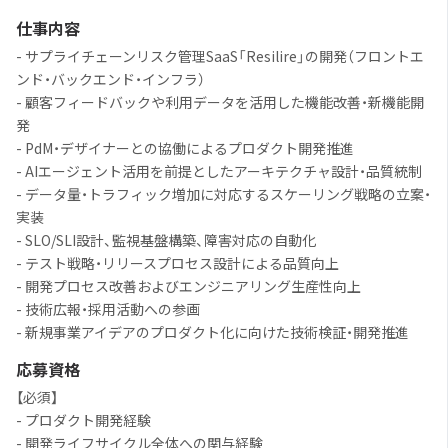
仕事内容
- サプライチェーンリスク管理SaaS「Resilire」の開発（フロントエ
ンド・バックエンド・インフラ）
- 顧客フィードバックや利用データを活用した機能改善・新機能開
発
- PdM・デザイナーとの協働によるプロダクト開発推進
- AIエージェント活用を前提としたアーキテクチャ設計・品質統制
- データ量・トラフィック増加に対応するスケーリング戦略の立案・
実装
- SLO/SLI設計、監視基盤構築、障害対応の自動化
- テスト戦略・リリースプロセス設計による品質向上
- 開発プロセス改善およびエンジニアリング生産性向上
- 技術広報・採用活動への参画
- 新規事業アイデアのプロダクト化に向けた技術検証・開発推進
応募資格
【必須】
- プロダクト開発経験
- 開発ライフサイクル全体への関与経験