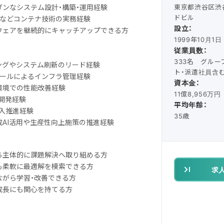
ダンなシステム設計・構築・運用経験
東京都渋谷区渋谷
ドビル
netesなどコンテナ技術の実務経験
設立：
ルウェアを継続的にキャッチアップできる方
1999年10月1日
従業員数：
333名 グルー
リングやシステム刷新のリード経験
ト・派遣社員含む 
IaCツールによるインフラ管理経験
資本金：
ク環境での性能改善経験
11億8,956万円
ム開発経験
平均年齢：
導入推進経験
35歳
成AI活用や生産性向上施策の推進経験
持ち主体的に課題解決へ取り組める方
でも柔軟に最適解を模索できる方
求
ながら学習・改善できる方
業成長にも関心を持てる方
）