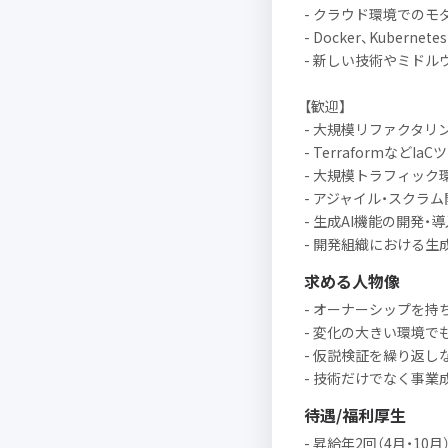
- クラウド環境でのモ
- Docker、Kuber
- 新しい技術やミド
【歓迎】
- 大規模リファクタ
- Terraformなど
- 大規模トラフィッ
- アジャイル・スクラ
- 生成AI機能の開発・
- 開発組織における生
求める人物像
- オーナーシップを
- 変化の大きい環境
- 仮説検証を繰り返し
- 技術だけでなく事
待遇/福利厚生
- 昇給年2回（4月・10月