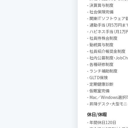
- 決算賞与制度
- 社会保険完備
- 関東ITソフトウェ
- 通勤手当（月5万円ま
- ハピネス手当（月1万
- 社員持株会制度
- 勤続賞与制度
- 社員紹介報奨金制度
- 社内公募制度・JobCh
- 各種研修制度
- ランチ補助制度
- GLTD保険
- 定期健康診断
- 仮眠室完備
- Mac／Windows選
- 昇降デスク・大型モ
休日/休暇
- 年間休日120日