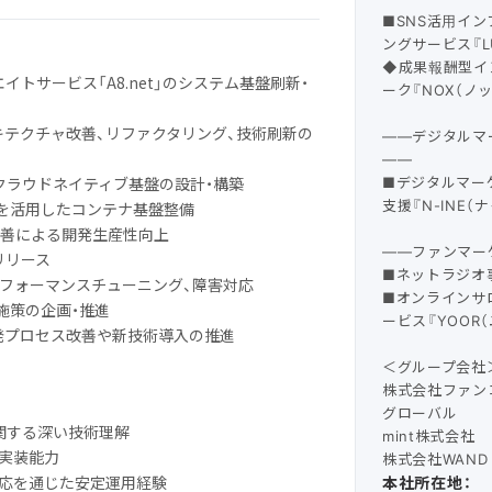
■SNS活用イ
ングサービス『L
◆成果報酬型イ
イトサービス「A8.net」のシステム基盤刷新・
ーク『NOX（ノ
キテクチャ改善、リファクタリング、技術刷新の
――デジタルマ
――
■デジタルマー
したクラウドネイティブ基盤の設計・構築
支援『N-INE（
netesを活用したコンテナ基盤整備
ン改善による開発生産性向上
――ファンマー
リリース
■ネットラジオ事
パフォーマンスチューニング、障害対応
■オンラインサ
上施策の企画・推進
ービス『YOOR（
開発プロセス改善や新技術導入の推進
＜グループ会社
株式会社ファン
グローバル
に関する深い技術理解
mint株式会社
・実装能力
株式会社WAND
対応を通じた安定運用経験
本社所在地：