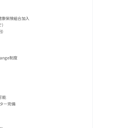
ア健康保険組合加入
で）
円）
ange制度
択可能
ニター完備