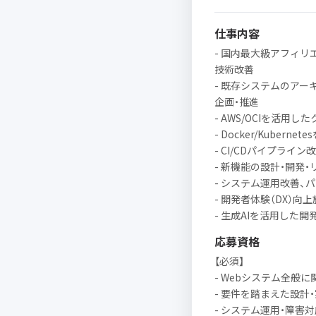
仕事内容
- 国内最大級アフィリエ
技術改善
- 既存システムのアー
企画・推進
- AWS/OCIを活用
- Docker/Kuber
- CI/CDパイプライ
- 新機能の設計・開発・
- システム運用改善、
- 開発者体験（DX）向
- 生成AIを活用した
応募資格
【必須】
- Webシステム全般
- 要件を踏まえた設計
- システム運用・障害