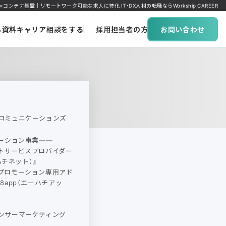
ンテナ基盤｜リモートワーク可能な求人に特化 IT・DX人材の転職ならWorkship CAREER
ち資料
キャリア相談をする
採用担当者の方へ
お問い合わせ
コミュニケーションズ
ューション事業――
トサービスプロバイダー
ーハチネット）』
プロモーション専用アド
8app（エーハチアッ
ンサーマーケティング