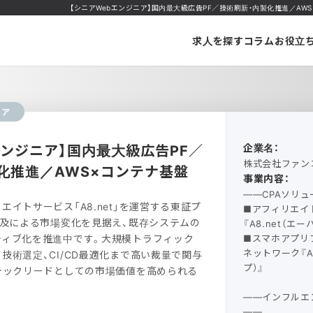
【シニアWebエンジニア】国内最大級広告PF／技術刷新・内製化推進／AWS×コ
求人を探す
コラム
お役立
ニア
エンジニア】国内最大級広告PF／
企業名：
株式会社ファン
化推進／AWS×コンテナ基盤
事業内容：
――CPAソリ
エイトサービス「A8.net」を運営する東証プ
■アフィリエイ
普及による市場変化を見据え、既存システムの
『A8.net（エ
ティブ化を推進中です。大規模トラフィック
■スマホアプリ
ネットワーク『A
技術選定、CI/CD最適化まで高い裁量で関与
プ）』
テックリードとしての市場価値を高められる
――インフルエ
――