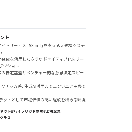
ント
イトサービス「A8.net」を支える大規模システ
る
Kubernetesを活用したクラウドネイティブ化をリー
ポジション
企業の安定基盤とベンチャー的な意思決定スピー
テクチャ改善、生成AI活用までエンジニア主導で
ーキテクトとして市場価値の高い経験を積める環境
ーネット
ハイブリッド勤務
上場企業
クラス