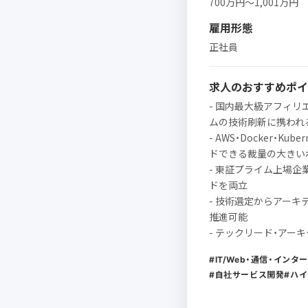
700万円〜1,001万円
雇用形態
正社員
求人のおすすめポイ
- 国内最大級アフィリエ
ムの技術刷新に携われ
- AWS・Docker・
ドできる裁量の大きい
- 東証プライム上場
ドを両立
- 技術選定からアーキ
推進可能
- テックリード・ア
IT/Web・通信・インタ
自社サービス開発
ハイ