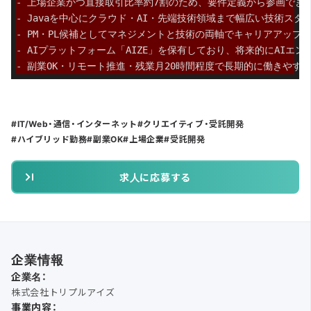
- 上場企業かつ直接取引比率約7割のため、要件定義から参画でき
- Javaを中心にクラウド・AI・先端技術領域まで幅広い技術スタ
- PM・PL候補としてマネジメントと技術の両軸でキャリアアップ
- AIプラットフォーム「AIZE」を保有しており、将来的にAIエ
- 副業OK・リモート推進・残業月20時間程度で長期的に働きやす
IT/Web・通信・インターネット
クリエイティブ・受託開発
ハイブリッド勤務
副業OK
上場企業
受託開発
求人に応募する
企業情報
企業名：
株式会社トリプルアイズ
事業内容：