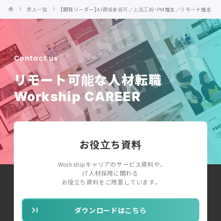
求人一覧
【開発リーダー】AI領域参画可／上流工程・PM推進／リモート推進
Contact us
リモート可能な人材転職
Workship CAREER
お役立ち資料
Workshipキャリアのサービス資料や、
IT人材採用に関わる
お役立ち資料をご用意しています。
ダウンロードはこちら