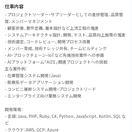
仕事内容
- プロジェクトリーダー・サブリーダーとしての進捗管理、品質管
理、メンバーマネジメント
- 顧客折衝、要件定義、基本設計など上流工程の推進
- システムアーキテクチャ設計、開発、テスト、品質向上施策の推進
- 技術選定、コードレビュー、開発プロセス改善
- メンバー育成、技術ナレッジ共有、チームビルディング
- AI・ブロックチェーン・IoTなど先端技術案件への参画
- AIプラットフォーム「AIZE」関連プロジェクトへの挑戦
主な案件例：
- 在庫管理システム開発（Java）
- 医療系データアプリケーション開発
- コンビニ基幹システム開発・プロジェクトリード
- エンタープライズ向け業務システム開発
開発環境：
- 言語：Java、PHP、Ruby、C#、Python、JavaScript、Kotlin、SQL な
ど
- クラウド：AWS、GCP、Azure