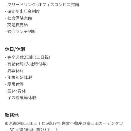
- フリードリンク・オフィスコンビニ完備
- 確定拠出年金制度
- 社会保険完備
- 交通費支給
- 歓迎ランチ制度
休日/休暇
- 完全週休2日制（土日祝）
- 有給休暇（入社時付与）
- 夏季休暇
- 年末年始休暇
- 慶弔休暇
- 産休・育休
- 子の看護等休暇
勤務地
東京都港区三田三丁目5番19号 住友不動産東京三田ガーデンタワ
ー 5F ※週3出社・週2リモート