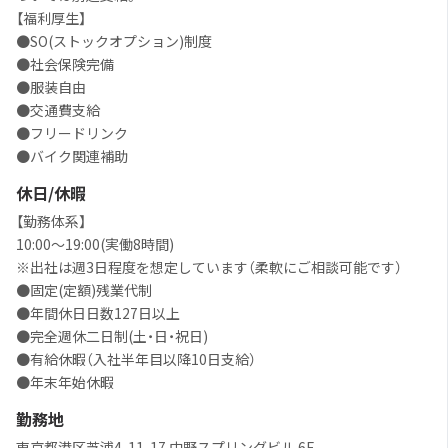
【福利厚生】
●SO(ストックオプション)制度
●社会保険完備
●服装自由
●交通費支給
●フリードリンク
●バイク関連補助
休日/休暇
【勤務体系】
10:00〜19:00(実働8時間)
※出社は週3日程度を想定しています（柔軟にご相談可能です）
●固定(定額)残業代制
●年間休日日数127日以上
●完全週休二日制(土・日・祝日)
●有給休暇（入社半年目以降10日支給）
●年末年始休暇
勤務地
東京都港区芝浦4-11-17 中野スプリングビル 6F