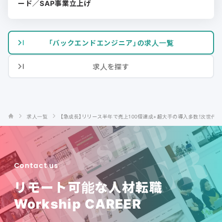
ード／SAP事業立上げ
「バックエンドエンジニア」の求人一覧
求人を探す
求人一覧
【急成長】リリース半年で売上100倍達成+超大手の導入多数！次世代SC
Contact us
リモート可能な人材転職
Workship CAREER