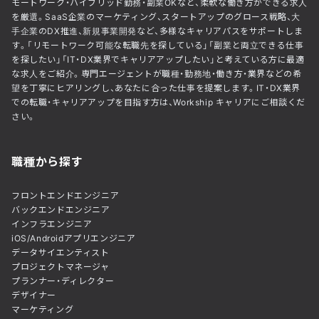
モートワーク・ハイブリッド勤務・副業OKなど、柔軟な働き方ができる求人
を厳選。SaaS企業のマーケティング、スタートアップのグロース戦略、大
手企業のDX推進、新規事業開発など、多様なキャリアパスをサポートしま
す。「リモートワーク可能な転職先を探している」「副業と両立できる仕事
を探したい」「IT・DX業界でキャリアアップしたい」と考えている方に最適
な求人をご紹介。専門エージェントが職種・勤務地・働き方・業界などの希
望を丁寧にヒアリングし、あなたに合った仕事を提案します。IT・DX業界
での転職・キャリアアップを目指す方は、Workship キャリアにご相談くだ
さい。
職種から探す
フロントエンドエンジニア
バックエンドエンジニア
インフラエンジニア
iOS/Androidアプリエンジニア
データサイエンティスト
プロジェクトマネージャ
プランナー・ディレクター
デザイナー
マーケティング