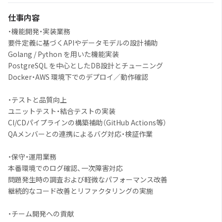
仕事内容
・機能開発・実装業務
要件定義に基づくAPIやデータモデルの設計補助
Golang / Python を用いた機能実装
PostgreSQL を中心としたDB設計とチューニング
Docker・AWS 環境下でのデプロイ／動作確認
・テストと品質向上
ユニットテスト・結合テストの実装
CI/CDパイプラインの構築補助（GitHub Actions等）
QAメンバーとの連携によるバグ対応・検証作業
・保守・運用業務
本番環境でのログ確認、一次障害対応
問題発生時の調査および軽微なパフォーマンス改善
継続的なコード改善とリファクタリングの実施
・チーム開発への貢献