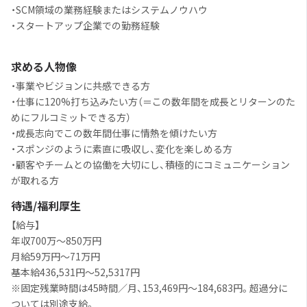
・SCM領域の業務経験またはシステムノウハウ
・スタートアップ企業での勤務経験
求める人物像
・事業やビジョンに共感できる方
・仕事に120%打ち込みたい方（＝この数年間を成長とリターンのた
めにフルコミットできる方）
・成長志向でこの数年間仕事に情熱を傾けたい方
・スポンジのように素直に吸収し、変化を楽しめる方
・顧客やチームとの協働を大切にし、積極的にコミュニケーション
が取れる方
待遇/福利厚生
【給与】
年収700万〜850万円
月給59万円〜71万円
基本給436,531円〜52,5317円
※固定残業時間は45時間／月、153,469円～184,683円。超過分に
ついては別途支給。