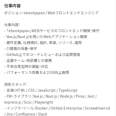
仕事内容
ポジション：ebookjapan / Webフロントエンドエンジニア
仕事内容：
- 「ebookjapan」WEBサービスのフロントエンド開発・保守
- Vue.js/Nuxt.jsを用いたWebアプリケーション開発
- 要件定義、仕様検討、設計、実装、リリース、運用
- CI環境の改善・保守
- GitHub上でのコードレビューおよび品質管理
- 企画チーム・他部署との連携
- 不具合発生時の調査・対応
- パフォーマンス改善およびUX向上施策
技術スタック：
- 言語：HTML / CSS / JavaScript / TypeScript
- FW・ライブラリ：Vue.js / Nuxt.js / Node.js / Pinia / Jest /
express.js / Scss / Playwright
- インフラ・ツール：Docker / GitHub Enterprise / Screwdriver.cd
/ Jira / Confluence / Slack