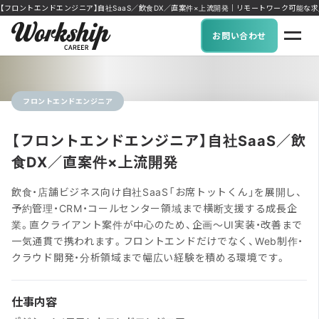
【フロントエンドエンジニア】自社SaaS／飲食DX／直案件×上流開発｜リモートワーク可能な求人に特化 
お問い合わせ
フロントエンドエンジニア
【フロントエンドエンジニア】自社SaaS／飲
食DX／直案件×上流開発
飲食・店舗ビジネス向け自社SaaS「お席トットくん」を展開し、
予約管理・CRM・コールセンター領域まで横断支援する成長企
業。直クライアント案件が中心のため、企画〜UI実装・改善まで
一気通貫で携われます。フロントエンドだけでなく、Web制作・
クラウド開発・分析領域まで幅広い経験を積める環境です。
仕事内容