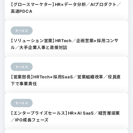
【グロースマーケター】HR×データ分析／AIプロダクト／
高速PDCA
セールス
【ソリューション営業】HRTech／企画営業×採用コンサ
ル／大手企業人事と直接対話
セールス
【営業部長】HRTech×採用SaaS／営業組織改革／役員直
下で事業責任
セールス
【エンタープライズセールス】HR×AI SaaS／経営層提案
／IPO成長フェーズ