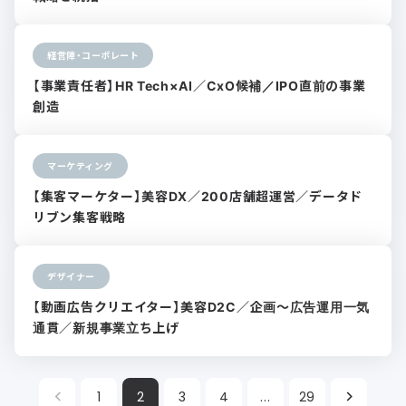
経営陣・コーポレート
【事業責任者】HR Tech×AI／CxO候補／IPO直前の事業
創造
マーケティング
【集客マーケター】美容DX／200店舗超運営／データド
リブン集客戦略
デザイナー
【動画広告クリエイター】美容D2C／企画〜広告運用一気
通貫／新規事業立ち上げ
1
2
3
4
...
29