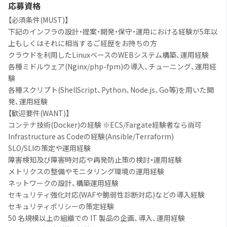
応募資格
【必須条件(MUST)】
下記のインフラの設計・提案・開発・保守・運用における経験が5年以
上もしくはそれに相当するご経歴をお持ちの方
クラウドを利用したLinuxベースのWEBシステム構築、運用経験
各種ミドルウェア(Nginx/php-fpm)の導入、チューニング、運用経
験
各種スクリプト(ShellScript、Python、Node.js、Go等)を用いた開
発、運用経験
【歓迎要件(WANT)】
コンテナ技術(Docker)の経験 ※ECS/Fargate経験者なら尚可
Infrastructure as Codeの経験(Ansible/Terraform)
SLO/SLIの策定や運用経験
障害検知及び障害時対応や再発防止策の検討・運用経験
メトリクスの整備やモニタリング環境の運用経験
ネットワークの設計、構築運用経験
セキュリティ強化対応(WAFや脆弱性診断対応)などの導入経験
セキュリティポリシーの策定経験
50 名規模以上の組織での IT 製品の企画、導入、運用経験