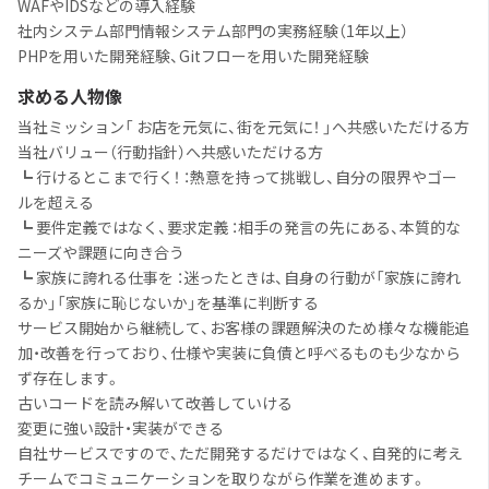
WAFやIDSなどの導入経験
社内システム部門情報システム部門の実務経験（1年以上）
PHPを用いた開発経験、Gitフローを用いた開発経験
求める人物像
当社ミッション「 お店を元気に、街を元気に！ 」へ共感いただける方
当社バリュー（行動指針）へ共感いただける方
┗ 行けるとこまで行く！ ：熱意を持って挑戦し、自分の限界やゴー
ルを超える
┗ 要件定義ではなく、要求定義 ：相手の発言の先にある、本質的な
ニーズや課題に向き合う
┗ 家族に誇れる仕事を ：迷ったときは、自身の行動が「家族に誇れ
るか」「家族に恥じないか」を基準に判断する
サービス開始から継続して、お客様の課題解決のため様々な機能追
加・改善を行っており、仕様や実装に負債と呼べるものも少なから
ず存在します。
古いコードを読み解いて改善していける
変更に強い設計・実装ができる
自社サービスですので、ただ開発するだけではなく、自発的に考え
チームでコミュニケーションを取りながら作業を進めます。