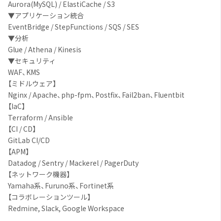
Aurora(MySQL) / ElastiCache / S3
▼アプリケーション統合
EventBridge / StepFunctions / SQS / SES
▼分析
Glue / Athena / Kinesis
▼セキュリティ
WAF、KMS
【ミドルウェア】
Nginx / Apache、php-fpm、Postfix、Fail2ban、Fluentbit
【IaC】
Terraform / Ansible
【CI / CD】
GitLab CI/CD
【APM】
Datadog / Sentry / Mackerel / PagerDuty
【ネットワーク機器】
Yamaha系、Furuno系、Fortinet系
【コラボレーションツール】
Redmine, Slack, Google Workspace