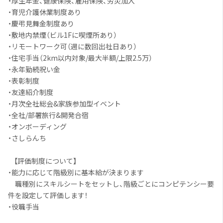
・厚生年金、健康保険、雇用保険、労災加入
・育児介護休業制度あり
・慶弔見舞金制度あり
・敷地内禁煙（ビル1Fに喫煙所あり）
・リモートワーク可（週に数回出社日あり）
・住宅手当（2km以内対象/最大半額/上限2.5万）
・永年勤続祝い金
・表彰制度
・友達紹介制度
・月次全社総会&家族参加型イベント
・全社/部署旅行&開発合宿
・オンボーディング
・さしらんち
【評価制度について】
・能力に応じて階級別に基本給が決まります
職種別にスキルシートをセットし、階級ごとにコンピテンシー要
件を設定して評価します！
・役職手当