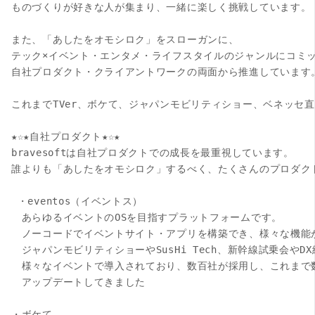
ものづくりが好きな人が集まり、一緒に楽しく挑戦しています。

また、「あしたをオモシロク」をスローガンに、

テック×イベント・エンタメ・ライフスタイルのジャンルにコミッ
自社プロダクト・クライアントワークの両面から推進しています。
これまでTVer、ボケて、ジャパンモビリティショー、ベネッセ
★☆★自社プロダクト★☆★

bravesoftは自社プロダクトでの成長を最重視しています。

誰よりも「あしたをオモシロク」するべく、たくさんのプロダクト
 ・eventos（イベントス）

　あらゆるイベントのOSを目指すプラットフォームです。

　ノーコードでイベントサイト・アプリを構築でき、様々な機能が
　ジャパンモビリティショーやSusHi Tech、新幹線試乗会やDX総
　様々なイベントで導入されており、数百社が採用し、これまで数
　アップデートしてきました

・ボケて
