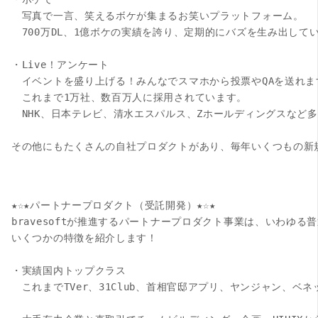
　写真で一言、笑えるボケが集まるお笑いプラットフォーム。

　700万DL、1億ボケの実績を誇り、定期的にバズを生み出してい
・Live！アンケート

　イベントを盛り上げる！みんなでスマホから投票やQAを送れます
　これまで1万社、数百万人に採用されています。

　NHK、日本テレビ、清水エスパルス、Zホールディングスなど多
その他にもたくさんの自社プロダクトがあり、毎年いくつもの新規
★☆★パートナープロダクト（受託開発）★☆★

bravesoftが推進するパートナープロダクト事業は、いわゆる
いくつかの特徴を紹介します！

・実績国内トップクラス

　これまでTVer、31Club、首相官邸アプリ、ヤンジャン、