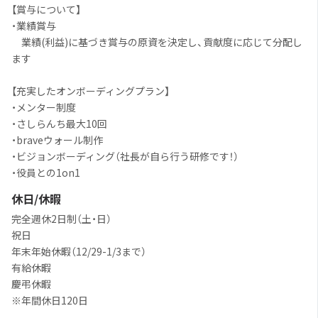
【賞与について】
・業績賞与
業績(利益)に基づき賞与の原資を決定し、貢献度に応じて分配し
ます
【充実したオンボーディングプラン】
・メンター制度
・さしらんち最大10回
・braveウォール制作
・ビジョンボーディング（社長が自ら行う研修です！）
・役員との1on1
休日/休暇
完全週休2日制（土・日）
祝日
年末年始休暇（12/29-1/3まで）
有給休暇
慶弔休暇
※年間休日120日