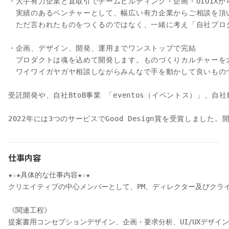
・大手有力企業と直取引でチームビルディング・企画・UIUIXか
　実績のあるベンチャーとして、幅広い有力企業からご相談を頂い
　ただ言われたものをつくるのではなく、一緒に考え「自社プロ
・企画、デザイン、開発、運用までワンストップで完結

　プロダクトは魂を込めて開発します。ものづくりカルチャーを
　ワイワイガヤガヤ相談しながらみんなで手を動かして良いものづ
受託開発や、自社BtoB事業 「eventos（イベントス）」、自
2022年には3つのサービスでGood Design賞を受賞しました。開発
仕事内容
★☆★具体的な仕事内容★☆★

クリエイティブの中心メンバーとして、PM、ディレクター及びクラ
《関連工程》

提案書用コンセプションデザイン、企画・要求分析、UI/UXデザイ