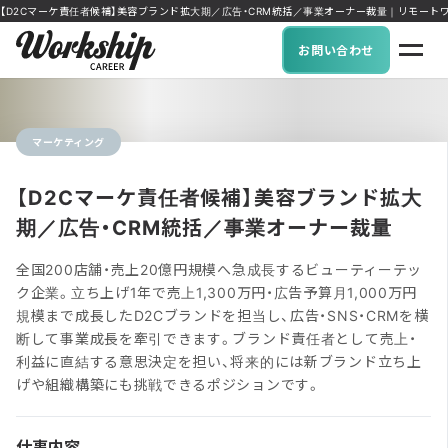
【D2Cマーケ責任者候補】美容ブランド拡大期／広告・CRM統括／事業オーナー裁量｜リモートワーク可能
お問い合わせ
マーケティング
【D2Cマーケ責任者候補】美容ブランド拡大
期／広告・CRM統括／事業オーナー裁量
全国200店舗・売上20億円規模へ急成長するビューティーテッ
ク企業。立ち上げ1年で売上1,300万円・広告予算月1,000万円
規模まで成長したD2Cブランドを担当し、広告・SNS・CRMを横
断して事業成長を牽引できます。ブランド責任者として売上・
利益に直結する意思決定を担い、将来的には新ブランド立ち上
げや組織構築にも挑戦できるポジションです。
仕事内容