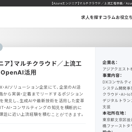
【Azureエンジニア】マルチクラウド／上流工程参画／Azure
求人を探す
コラム
お役立
ンジニア】マルチクラウド／上流工
企業名：
アジアクエスト
OpenAI活用
事業内容：
DXコンサルテ
X・AIソリューション企業にて、企業のAI活
システム開発事
階から実装・定着までリードするポジション
クラウド・AI・I
を発見し、生成AIや最新技術を活用した変革
デジタルトラン
支援
IT・AI・コンサルティングの知見を横断的に
本社所在地：
課題に近い上流経験を積むことができます。
東京都文京区後楽
橋ファーストタワ