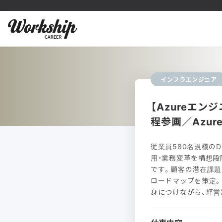
インフラエンジニア
【Azureエ
程参画／Azure
従業員580名規模のD
用・業務変革を構想段
です。顧客の潜在課題
ロードマップを策定。
身につけながら、経営