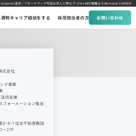
OpenAI活用｜リモートワーク可能な求人に特化 IT・DX人材の転職ならWorkship CAREER
ち資料
キャリア相談をする
採用担当者の方へ
お問い合わせ
株式会社
ィング事業
業
oT活用支援
スフォーメーション推進
2-6-1 住友不動産飯田
ー27F