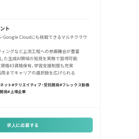
ント
WS・Google Cloudにも挑戦できるマルチクラウ
ルティングなど上流工程への参画機会が豊富
Iを活用した生成AI領域の知見を実務で習得可能
認定資格43資格保有、学習支援制度も充実
ータ活用までキャリアの選択肢を広げられる
ーネット
クリエイティブ・受託開発
フレックス勤務
開発
上場企業
求人に応募する