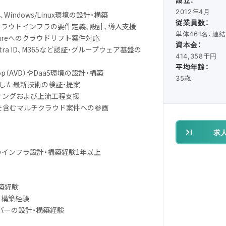
設立：
2012年4月
t365、Windows/Linux環境の設計・構築
従業員数：
したクラウドインフラの要件定義、設計、導入支援
単体461名、連結
zureへのクラウドリフト案件対応
資本金：
ory、Entra ID、M365など認証・グループウェア基盤の
414,358千円
平均年齢：
Desktop（AVD）やDaaS環境の設計・構築
35歳
Iを活用した最新技術の検証・提案
ティングおよび上流工程支援
Cloudを含むマルチクラウド案件への参画
求
rでのインフラ設計・構築経験1年以上
構築経験
設計・構築経験
xサーバーの設計・構築経験