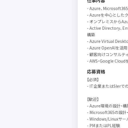
仕事内容
- Azure、Microsof
- Azureを中心と
- オンプレミスからA
- Active Direct
構築
- Azure Virtual 
- Azure OpenA
- 顧客向けコンサル
- AWS・Google 
応募資格
【必須】
- IT企業またはSIe
【歓迎】
- Azure環境の設計・
- Microsoft365の
- Windows/Linu
- PMまたはPL経験