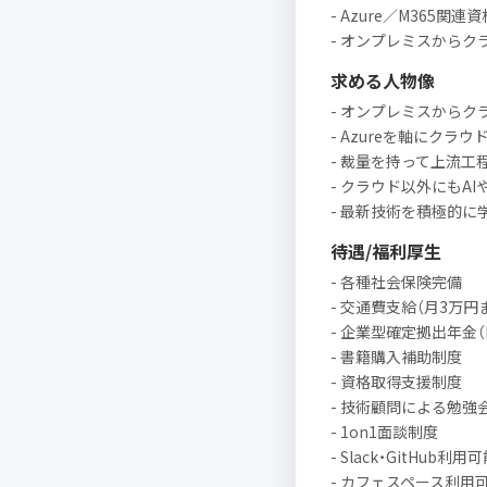
- Azure／M365関連
- オンプレミスからク
求める人物像
- オンプレミスから
- Azureを軸にクラ
- 裁量を持って上流
- クラウド以外にもA
- 最新技術を積極的
待遇/福利厚生
- 各種社会保険完備
- 交通費支給（月3万円
- 企業型確定拠出年金（
- 書籍購入補助制度
- 資格取得支援制度
- 技術顧問による勉強
- 1on1面談制度
- Slack・GitHub利用
- カフェスペース利用