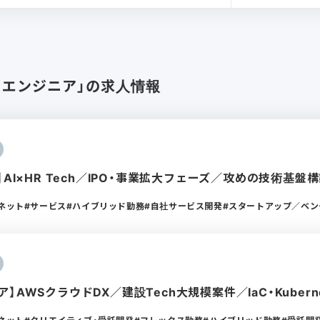
ラエンジニア」の求人情報
】AI×HR Tech／IPO・事業拡大フェーズ／攻めの技術基盤
ーネット
サービス
ハイブリッド勤務
自社サービス開発
スタートアップ／ベン
】AWSクラウドDX／建設Tech大規模案件／IaC・Kubern