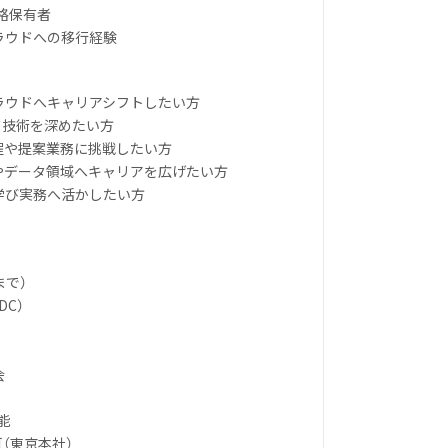
資格保有者
ラウドへの移行経験
クラウドへキャリアシフトしたい方
ウド技術を深めたい方
工程や提案業務に挑戦したい方
Iやデータ領域へキャリアを広げたい方
に学び実務へ活かしたい方
まで）
DC）
会
可能
可（東京本社）