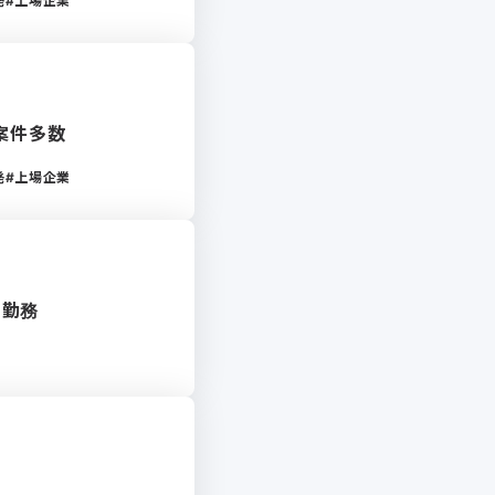
発
上場企業
案件多数
発
上場企業
ド勤務