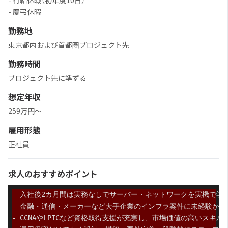
- 有給休暇（初年度10日）
- 慶弔休暇
勤務地
東京都内および首都圏プロジェクト先
勤務時間
プロジェクト先に準ずる
想定年収
259万円～
雇用形態
正社員
求人のおすすめポイント
- 入社後2カ月間は実務なしでサーバー・ネットワークを実機で学
- 金融・通信・メーカーなど大手企業のインフラ案件に未経験から
- CCNAやLPICなど資格取得支援が充実し、市場価値の高いスキル