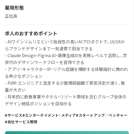
雇用形態
正社員
求人のおすすめポイント
- AIワインソムリエという独自性の高いAIプロダクトで、UI/UXか
らブランドデザインまで一気通貫で担当できる
- Claude Design・Figma AI・画像生成AIを実務レベルで活用し、次
世代のデザインワークフローを習得できる
- アプリ・キャラクターIP・リアル店舗を横断する体験設計に携われ
る希少なポジション
- PdM・エンジニアと並走する少数精鋭組織で意思決定が速く、裁
量が大きい
- 将来的に飲食事業やホテル・リゾート領域を含むグループ全体の
デザイン統括ポジションを目指せる
サービス
エンターテイメント・メディア
スタートアップ／ベンチャー
自社サービス開発