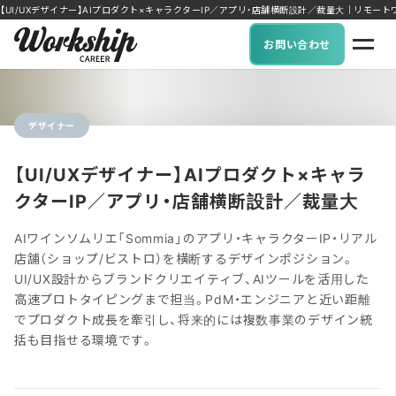
【UI/UXデザイナー】AIプロダクト×キャラクターIP／アプリ・店舗横断設計／裁量大｜リモートワーク
お問い合わせ
デザイナー
【UI/UXデザイナー】AIプロダクト×キャラ
クターIP／アプリ・店舗横断設計／裁量大
AIワインソムリエ「Sommia」のアプリ・キャラクターIP・リアル
店舗（ショップ/ビストロ）を横断するデザインポジション。
UI/UX設計からブランドクリエイティブ、AIツールを活用した
高速プロトタイピングまで担当。PdM・エンジニアと近い距離
でプロダクト成長を牽引し、将来的には複数事業のデザイン統
括も目指せる環境です。