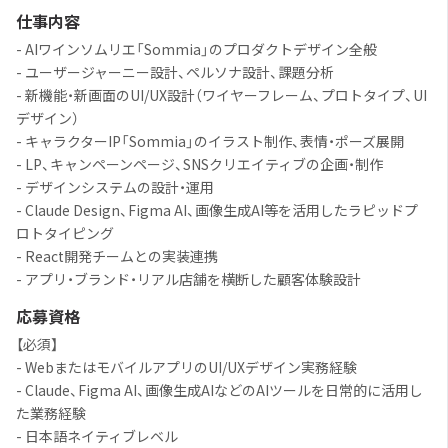
仕事内容
- AIワインソムリエ「Sommia」のプロダクトデザイン全般
- ユーザージャーニー設計、ペルソナ設計、課題分析
- 新機能・新画面のUI/UX設計（ワイヤーフレーム、プロトタイプ、UI
デザイン）
- キャラクターIP「Sommia」のイラスト制作、表情・ポーズ展開
- LP、キャンペーンページ、SNSクリエイティブの企画・制作
- デザインシステムの設計・運用
- Claude Design、Figma AI、画像生成AI等を活用したラピッドプ
ロトタイピング
- React開発チームとの実装連携
- アプリ・ブランド・リアル店舗を横断した顧客体験設計
応募資格
【必須】
- WebまたはモバイルアプリのUI/UXデザイン実務経験
- Claude、Figma AI、画像生成AIなどのAIツールを日常的に活用し
た業務経験
- 日本語ネイティブレベル