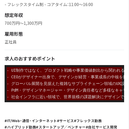
- フレックスタイム制 - コアタイム：11:00〜16:00
想定年収
700万円〜1,300万円
雇用形態
正社員
求人のおすすめポイント
- UI制作ではなく、プロダクト戦略や事業価値創出から関われる
- CEOがデザイナー出身で、デザインが経営・事業成長の中核を担
- グローバル展開を見据えた複雑なサプライチェーン領域のUX設
- PdM・デザインマネージャー・デザイン責任者など多様なキャリ
- 社会インフラに近い領域で、世界規模の課題解決にデザインで貢
IT/Web・通信・インターネット
サービス
フレックス勤務
ハイブリッド勤務
スタートアップ／ベンチャー
自社サービス開発