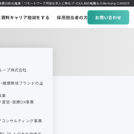
務自動化推進｜リモートワーク可能な求人に特化 IT・DX人材の転職ならWorkship CAREER
ち資料
キャリア相談をする
採用担当者の方へ
お問い合わせ
ループ株式会社
美容・健康領域ブランドの企
事業
ク運営・医療DX事業
ングコンサルティング事業
1-19-4 日本生命渋谷