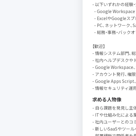
- 以下いずれかの経験
- Google Worksp
- ExcelやGoog
- PC、ネットワーク
- 総務・事務・バック
【歓迎】
- 情報システム部門、
- 社内ヘルプデスク
- Google Worksp
- アカウント発行、権
- Google Apps S
- 情報セキュリティ運
求める人物像
- 自ら課題を発見し主
- ITや仕組み化によ
- 社内ユーザーとの
- 新しいSaaSやツ
- 部署横断で関係者