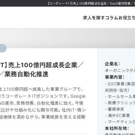
【コーポレートIT】売上100億円超成長企業／SaaS運用改善／業
求人を探す
コラム
お役立
フ
IT】売上100億円超成長企業／
企業名：
オーガニックグ
善／業務自動化推進
事業内容：
- D2C事業（
売上100億円超へ成長した事業グループで、
画開発・販売）
コーポレートITポジションです。Google
- ホールセール
種SaaS運用、業務改善、自動化推進に加え、今後
- 医療クリニッ
- 養鶏事業
設計や仕組み化にも関与可能。社内IT・情シ
- 海外EC事業
場価値を高めながら、事業成長を支える経験
- マーケティ
本社所在地：
東京都渋谷区神南