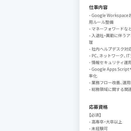
仕事内容
- Google Work
用ルール整備
- マネーフォワード
- 入退社・異動に伴う
理
- 社内ヘルプデスク対
- PC、ネットワーク、
- 情報セキュリティ運
- Google Apps
率化
- 業務フロー改善、運
- 総務領域に関する関
応募資格
【必須】
- 高専卒・大卒以上
- 未経験可