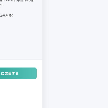
F
13年創業）
人に応募する