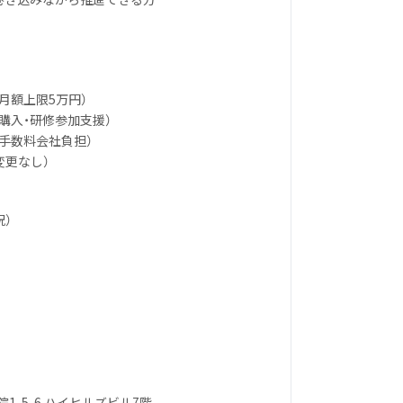
（月額上限5万円）
籍購入・研修参加支援）
介手数料会社負担）
変更なし）
祝）
1-5-6 ハイヒルズビル7階