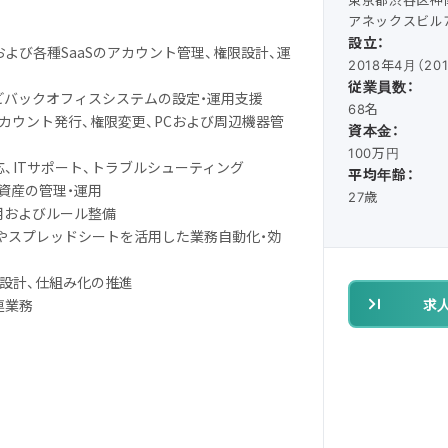
アネックスビル7
設立：
spaceおよび各種SaaSのアカウント管理、権限設計、運
2018年4月（20
従業員数：
などバックオフィスシステムの設定・運用支援
68名
アカウント発行、権限変更、PCおよび周辺機器管
資本金：
100万円
応、ITサポート、トラブルシューティング
平均年齢：
IT資産の管理・運用
27歳
用およびルール整備
 Scriptやスプレッドシートを活用した業務自動化・効
用設計、仕組み化の推進
求
連業務