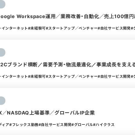
Google Workspace運用／業務改善・自動化／売上100
通信・インターネット
未経験可
スタートアップ／ベンチャー
自社サービス開発
】D2Cブランド横断／需要予測・物流最適化／事業成長を支え
通信・インターネット
未経験可
スタートアップ／ベンチャー
自社サービス開発
OX／NASDAQ上場基準／グローバルIP企業
ディア
フレックス勤務
自社サービス開発
グローバル
ハイクラス