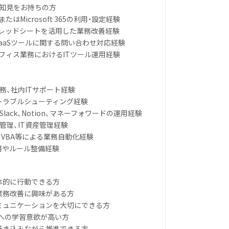
・知見をお持ちの方
aceまたはMicrosoft 365の利用・設定経験
leスプレッドシートを活用した業務改善経験
、SaaSツールに関する問い合わせ対応経験
オフィス業務におけるITツール運用経験
総務、社内ITサポート経験
やトラブルシューティング経験
ace、Slack、Notion、マネーフォワードの運用経験
限管理、IT資産管理経験
cript、VBA等による業務自動化経験
用やルール整備経験
体的に行動できる方
る業務改善に興味がある方
コミュニケーションを大切にできる方
ールへの学習意欲が高い方
を巻き込みながら推進できる方