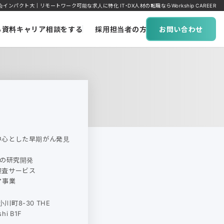
社会インパクト大｜リモートワーク可能な求人に特化 IT・DX人材の転職ならWorkship CAREER
ち資料
キャリア相談をする
採用担当者の方へ
お問い合わせ
中心とした早期がん発見
域の研究開発
検査サービス
ア事業
川町8-30 THE
shi B1F