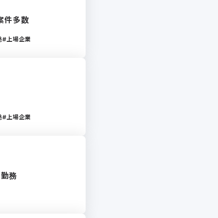
案件多数
発
上場企業
発
上場企業
ド勤務