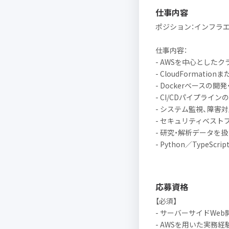
仕事内容
ポジション：インフラ
仕事内容：
- AWSを中心とした
- CloudFormatio
- Dockerベースの
- CI/CDパイプライン
- システム監視、障害
- セキュリティベスト
- 研究・解析データを
- Python／TypeS
応募資格
【必須】
- サーバーサイドWe
- AWSを用いた実務経