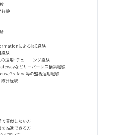
験
発経験
経験
dFormationによるIaC経験
運用経験
NoSQLの運用・チューニング経験
PI Gatewayなどサーバーレス構築経験
etheus、Grafana等の監視運用経験
ィ設計経験
術で貢献したい方
善を推進できる方
関心が高い方