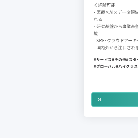
く経験可能
- 医療×AI×データ
れる
- 研究基盤から事業
境
- SRE・クラウドア
- 国内外から注目さ
サービス
その他
スタ
グローバル
ハイクラス