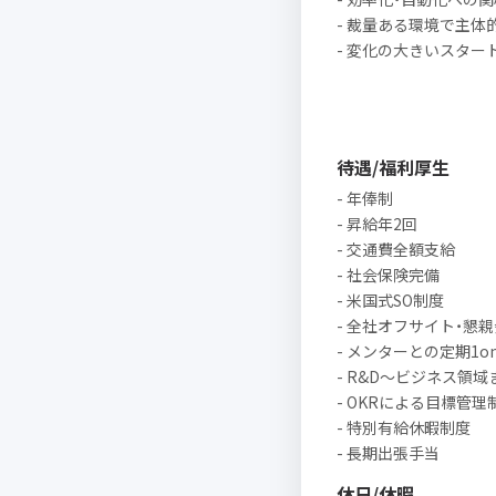
- 裁量ある環境で主体
- 変化の大きいスタ
待遇/福利厚生
- 年俸制
- 昇給年2回
- 交通費全額支給
- 社会保険完備
- 米国式SO制度
- 全社オフサイト・懇
- メンターとの定期1on
- R&D〜ビジネス領
- OKRによる目標管理
- 特別有給休暇制度
- 長期出張手当
休日/休暇