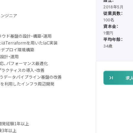
設立：
2018年5月
従業員数：
エンジニア
100名
資本金：
1億円
クラウド基盤の設計・構築・運用
平均年齢：
nまたはTerraformを用いたIaC実装
34歳
開発・デプロイ環境構築
の設計・運用
対応、パフォーマンス最適化
プラクティスの導入・改善
扱うデータパイプライン基盤の改善
求
criptを利用したインフラ周辺開発
b開発経験1年以上
験3年以上