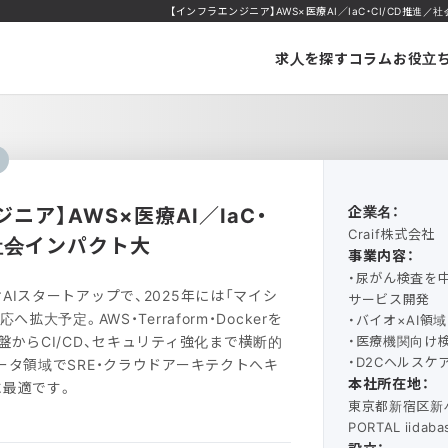
【インフラエンジニア】AWS×医療AI／IaC・CI/CD推進／
求人を探す
コラム
お役立
ニア】AWS×医療AI／IaC・
企業名：
Craif株式会社
／社会インパクト大
事業内容：
・尿がん検査を
AIスタートアップで、2025年には「マイシ
サービス開発
拡大予定。AWS・Terraform・Dockerを
・バイオ×AI領
盤からCI/CD、セキュリティ強化まで横断的
・医療機関向け
・D2Cヘルスケ
ータ領域でSRE・クラウドアーキテクトへキ
本社所在地：
に最適です。
東京都新宿区新小
PORTAL iidaba