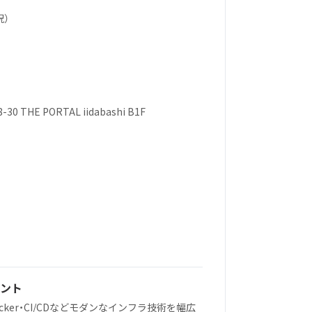
祝）
THE PORTAL iidabashi B1F
ント
m・Docker・CI/CDなどモダンなインフラ技術を幅広