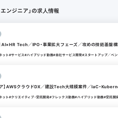
ラエンジニア」の求人情報
】AI×HR Tech／IPO・事業拡大フェーズ／攻めの技術基盤
ーネット
サービス
ハイブリッド勤務
自社サービス開発
スタートアップ／ベン
】AWSクラウドDX／建設Tech大規模案件／IaC・Kubern
ーネット
クリエイティブ・受託開発
フレックス勤務
ハイブリッド勤務
受託開