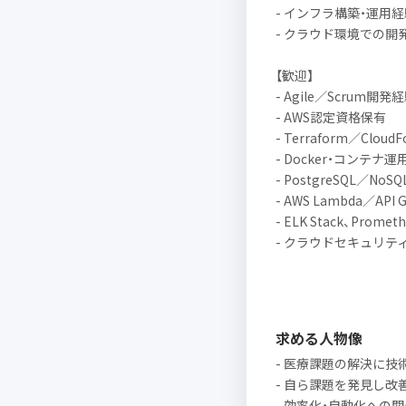
- インフラ構築・運用経
- クラウド環境での開
【歓迎】
- Agile／Scrum開発
- AWS認定資格保有
- Terraform／Clou
- Docker・コンテナ
- PostgreSQL／
- AWS Lambda／A
- ELK Stack、Prom
- クラウドセキュリテ
求める人物像
- 医療課題の解決に技
- 自ら課題を発見し改
- 効率化・自動化への