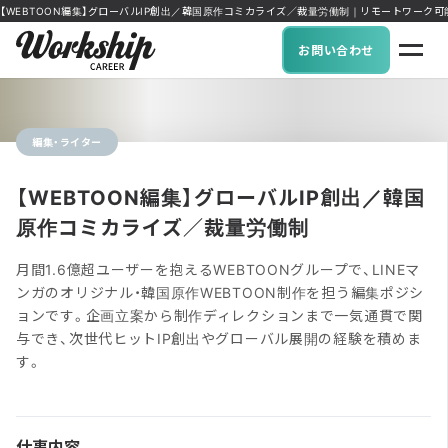
【WEBTOON編集】グローバルIP創出／韓国原作コミカライズ／裁量労働制｜リモートワーク可能な求人
お問い合わせ
編集・ライター
【WEBTOON編集】グローバルIP創出／韓国
原作コミカライズ／裁量労働制
月間1.6億超ユーザーを抱えるWEBTOONグループで、LINEマ
ンガのオリジナル・韓国原作WEBTOON制作を担う編集ポジシ
ョンです。企画立案から制作ディレクションまで一気通貫で関
与でき、次世代ヒットIP創出やグローバル展開の経験を積めま
す。
仕事内容