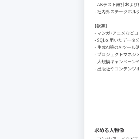
- ABテスト設計およ
- 社内外ステークホ
【歓迎】
- マンガ・アニメなど
- SQLを用いたデータ
- 生成AI等のAIツー
- プロジェクトマネジ
- 大規模キャンペーン
- 出版社やコンテン
求める人物像
- マンガ・アニメなど