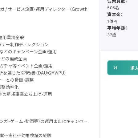
従業員数：
506名
ンガ / サービス企画・運用ディレクター（Growth
資本金：
1億円
平均年齢：
37歳
の運用業務全般
びバナー制作ディレクション
元などのキャンペーン企画/運用
」などの編成企画
・ガチャ等イベント企画/運用
求
を通じたKPI改善（DAU/GMV/PU）
ナーとの折衝・調整
業務効率化
ス予定の新規事業立ち上げ・運用
マンガ・ゲーム・動画等）の運用またはキャンペー
策立案〜実行〜効果検証の経験