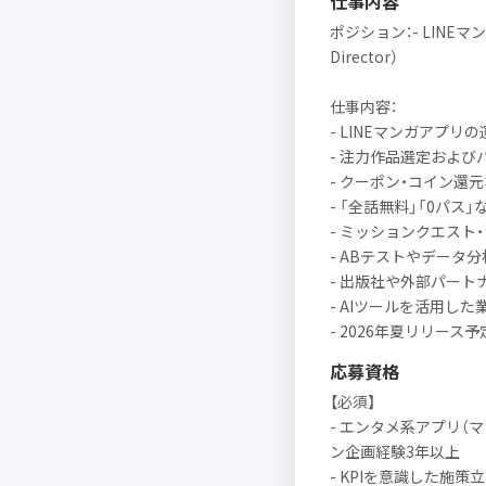
仕事内容
ポジション：- LINEマ
Director）
仕事内容：
- LINEマンガアプリ
- 注力作品選定およ
- クーポン・コイン還
- 「全話無料」「0パス
- ミッションクエスト
- ABテストやデータ分析
- 出版社や外部パート
- AIツールを活用した
- 2026年夏リリー
応募資格
【必須】
- エンタメ系アプリ（
ン企画経験3年以上
- KPIを意識した施