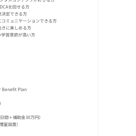
PDCAを回せる方
思決定できる方
軟にコミュニケーションできる方
向きに楽しめる方
への学習意欲が高い方
r Benefit Plan
）
0日間＋補助金30万円）
喫煙室設置）