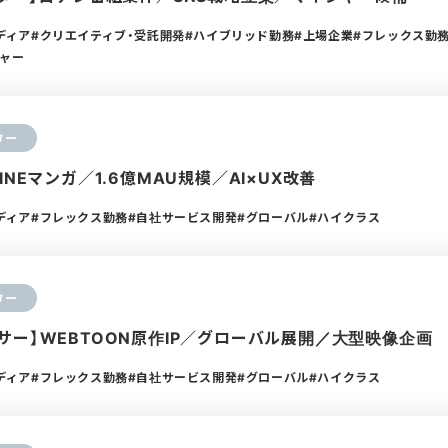
ディア
クリエイティブ・受託開発
ハイブリッド勤務
上場企業
フレックス勤
ャー
ター
INEマンガ／1.6億MAU規模／AI×UX改善
ディア
フレックス勤務
自社サービス開発
グローバル
ハイクラス
ター
サー】WEBTOON原作IP／グローバル展開／大型映像企画
ディア
フレックス勤務
自社サービス開発
グローバル
ハイクラス