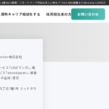
億MAU規模｜リモートワーク可能な求人に特化 IT・DX人材の転職ならWorkship CAREER
ち資料
キャリア相談をする
採用担当者の方へ
お問い合わせ
Frontier株式会社
ビス「LINEマンガ」、電
「ebookjapan」、紙書
n」の企画・運営
丁目7番1号 ミッドタウ