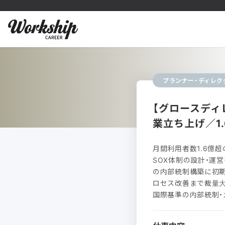
プランナー・ディレク
【グロースディ
業立ち上げ／1.
月間利用者数1.6億超
SOX体制の設計・運
の内部統制構築に初
ロセス改善まで裁量大
国際基準の内部統制・