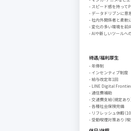
- スピード感を持って
- データドリブンに意
- 社内外関係者と柔
- 変化の多い環境を前
- AIや新しいツール
待遇/福利厚生
- 年俸制
- インセンティブ制度
- 給与改定年1回
- LINE Digital Frontie
- 通信費補助
- 交通費支給（規定あり
- 各種社会保険完備
- リフレッシュ休暇（1
- 受動喫煙対策あり（
休日/休暇