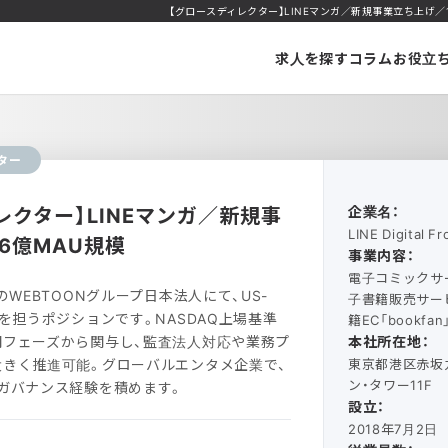
【グロースディレクター】LINEマンガ／新規事業立ち上げ／1.6
求人を探す
コラム
お役立
ター
レクター】LINEマンガ／新規事
企業名：
LINE Digital 
6億MAU規模
事業内容：
電子コミックサー
のWEBTOONグループ日本法人にて、US-
子書籍販売サービス
営を担うポジションです。NASDAQ上場基準
籍EC「bookfa
期フェーズから関与し、監査法人対応や業務プ
本社所在地：
きく推進可能。グローバルエンタメ企業で、
東京都港区赤坂九
ン・タワー11F
ガバナンス経験を積めます。
設立：
2018年7月2日